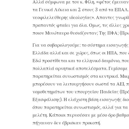
Αλλά σύμφωνα με τον κ. Φίλη, «φέτος έμεινα
τα Γενικά Λύκεια και 2 στους 3 από τα ΕΠΑΛ.
νεοφιλελεύθερης ιδεολογίας». Απαντες γνωρίζ
προπαντός φταίει για όλα. Ομως, τις άλλες χρ
ποιον Μινώταυρο θυσιάζονταν; Της ΠΦΑ; (Πρ
Για να σοβαρολογούμε: το σύστημα εισαγωγής
Ελλάδα αλλά και σε χώρες, όπως οι ΗΠΑ, που 
Εδώ προστίθεται και το ελληνικό δαιμόνιο, που
πολλαπλά αρνητικά αποτελέσματα. Γεμίσαμε 
παρατηρείται συνωστισμός στα κεντρικά. Μικρό
μπορέσουν να λειτουργήσουν σωστά τα ΑΕΙ, π
νομοθετημάτων του υπουργείου Παιδείας (Πρό
Εξασφάλισης). Η ελάχιστη βάση εισαγωγής διο
όπου παρατηρείται συνωστισμός, αλλά για τα
μελέτη. Κάποιοι περνούσαν με μέσο όρο βαθμο
πήγαιναν δεν έβρισκαν προκοπή.