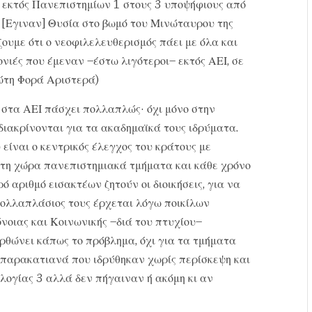
ν εκτός Πανεπιστημίων 1 στους 3 υποψήφιους από
 [Εγιναν] Θυσία στο βωμό του Μινώταυρου της
ουμε ότι ο νεοφιλελευθερισμός πάει με όλα και
ονιές που έμεναν –έστω λιγότεροι– εκτός ΑΕΙ, σε
ώτη Φορά Αριστερά)
 στα ΑΕΙ πάσχει πολλαπλώς· όχι μόνο στην
διακρίνονται για τα ακαδημαϊκά τους ιδρύματα.
 είναι ο κεντρικός έλεγχος του κράτους με
τη χώρα πανεπιστημιακά τμήματα και κάθε χρόνο
 αριθμό εισακτέων ζητούν οι διοικήσεις, για να
ολλαπλάσιος τους έρχεται λόγω ποικίλων
νοιας και Κοινωνικής –διά του πτυχίου–
ρθώνει κάπως το πρόβλημα, όχι για τα τμήματα
 παρακατιανά που ιδρύθηκαν χωρίς περίσκεψη και
λογίας 3 αλλά δεν πήγαιναν ή ακόμη κι αν