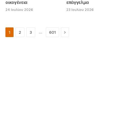
οικογένεια
επάγγελμα
24 Ιουλίου 2026
23 Ιουλίου 2026
Next
…
1
2
3
601