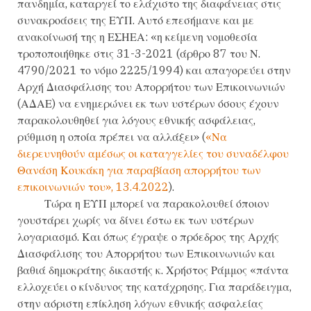
πανδημία, καταργεί το ελάχιστο της διαφάνειας στις
συνακροάσεις της ΕΥΠ. Αυτό επεσήμανε και με
ανακοίνωσή της η ΕΣΗΕΑ: «η κείμενη νομοθεσία
τροποποιήθηκε στις 31-3-2021 (άρθρο 87 του Ν.
4790/2021 το νόμο 2225/1994) και απαγορεύει στην
Αρχή Διασφάλισης του Απορρήτου των Επικοινωνιών
(ΑΔΑΕ) να ενημερώνει εκ των υστέρων όσους έχουν
παρακολουθηθεί για λόγους εθνικής ασφάλειας,
ρύθμιση η οποία πρέπει να αλλάξει» (
«Να
διερευνηθούν αμέσως οι καταγγελίες του συναδέλφου
Θανάση Κουκάκη για παραβίαση απορρήτου των
επικοινωνιών του», 13.4.2022
).
Τώρα η ΕΥΠ μπορεί να παρακολουθεί όποιον
γουστάρει χωρίς να δίνει έστω εκ των υστέρων
λογαριασμό. Και όπως έγραψε ο πρόεδρος της
Αρχής
Διασφάλισης του Απορρήτου των Επικοινωνιών και
βαθιά δημοκράτης δικαστής κ. Χρήστος Ράμμος «
πάντα
ελλοχεύει ο κίνδυνος της κατάχρησης. Για παράδειγμα,
στην αόριστη επίκληση λόγων εθνικής ασφαλείας