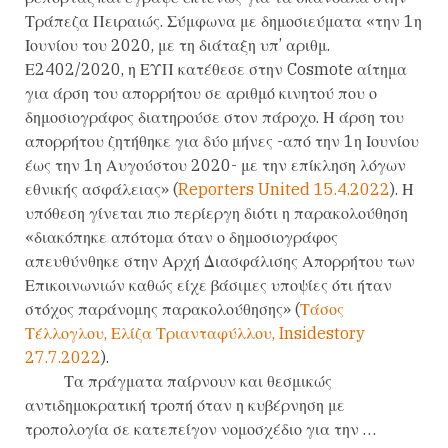
Τράπεζα Πειραιώς. Σύμφωνα με δημοσιεύματα «την
1η
Ιουνίου του 2020,
με τη διάταξη υπ’ αριθμ.
Ε2402/2020
, η ΕΥΠ κατέθεσε στην Cosmote αίτημα
για άρση του απορρήτου σε αριθμό κινητού που ο
δημοσιογράφος διατηρούσε στον πάροχο. Η άρση του
απορρήτου ζητήθηκε για δύο μήνες -από την 1η Ιουνίου
έως την 1η Αυγούστου 2020- με την επίκληση λόγων
εθνικής ασφάλειας» (
Reporters United 15.4.2022
). Η
υπόθεση γίνεται πιο περίεργη διότι η παρακολούθηση
«διακόπηκε απότομα όταν ο δημοσιογράφος
απευθύνθηκε στην Αρχή Διασφάλισης Απορρήτου των
Επικοινωνιών καθώς είχε βάσιμες υποψίες ότι ήταν
στόχος παράνομης παρακολούθησης» (
Τάσος
Τέλλογλου,
Ελίζα Τριανταφύλλου, Insidestory
27.7.2022
).
Τα πράγματα παίρνουν και θεσμικώς
αντιδημοκρατική τροπή όταν η κυβέρνηση με
τροπολογία σε κατεπείγον νομοσχέδιο για την …