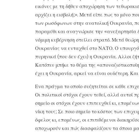
εικόνες με τη δήθεν αποχώρηση των τεθωρακισ
αρχίζει η εισβολή;». Μετά είπε πως το μόνο π
των ρωσόφωνων στην ανατολική Ουκρανία, πο
παραμύθι και αναγνώρισε την «ανεξαρτησία δ
νόμιμη κυβέρνηση στείλει στρατό. Μετά θεώρη
Ουκρανίας να ενταχθεί στο ΝΑΤΟ. Ο υπουργό
πυρηνικά (που δεν έχει) η Ουκρανία. Αλλοι ζ
Κατόπιν μπήκε το θέμα της «αποναζιστικοποίησ
έχει η Ουκρανία, αρκεί να είναι ουδέτερη. Και 
Ενα πράγμα το οποίο συζητείται σε κάθε επιχ
Οι πολιτικοί στόχοι έχουν τεθεί, αλλά αυτοί π
σημείο οι στόχοι έχουν επιτευχθεί κι, επομένω
νίκη τους; Σε ποιο σημείο το κόστος των επιχ
όφελος κι, επομένως, οι επιτιθέμενοι διακηρύ
αποχωρούν και πώς διασφαλίζουν τα όποια ματ