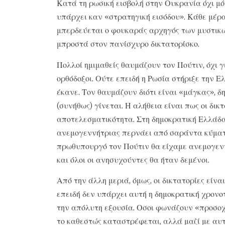
Κατά τη ρωσική εισβολή στην Ουκρανία όχι μό
υπάρχει καν «στρατηγική εισόδου». Κάθε μέρα
μπερδεύεται ο φουκαράς αρχηγός των μυστικώ
μπροστά στον πανίσχυρο δικτατορίσκο.
Πολλοί ημιμαθείς θαυμάζουν τον Πούτιν, όχι γι
ορθόδοξοι. Ούτε επειδή η Ρωσία στήριξε την Ε
έκανε. Τον θαυμάζουν διότι είναι «μάγκας», δ
(συνήθως) γίνεται. Η αλήθεια είναι πως οι δι
αποτελεσματικότητα. Στη δημοκρατική Ελλάδα,
ανεμογεννήτριας περνάει από σαράντα κύματα
πρωθυπουργό τον Πούτιν θα είχαμε ανεμογενν
και όλοι οι ανησυχούντες θα ήταν δεμένοι.
Από την άλλη μεριά, όμως, οι δικτατορίες είν
επειδή δεν υπάρχει αυτή η δημοκρατική χρονο
την απόλυτη εξουσία. Οσοι φωνάζουν «προσοχ
το καθεστώς καταστρέφεται, αλλά μαζί με αυτ