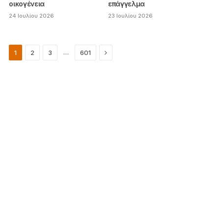
οικογένεια
επάγγελμα
24 Ιουλίου 2026
23 Ιουλίου 2026
Next
…
1
2
3
601