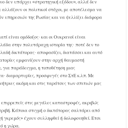
νο δεν υπάρχει «στρατηγική εξόδου», αλλά δεν
 αλλάζουν οι πολιτικοί στόχοι, με αποτέλεσμα να
ν υπηρεσιών της Ρωσίας και να ψελλίζει διάφορα
ατί είναι ομόδοξος· και οι Ουκρανοί είναι
λλάδα στην πολυτάραχη ιστορία της· ποτέ δεν το
ηλαδή δικτάτορας· αποφασίζει, διατάσσει και αυτό
κτατορίες εμφανίζουν στην αρχή θαυμαστή
 για παράδειγμα, η τοποθέτηση μιας
· διαμαρτυρίες, προσφυγές στο ΣτΕ κ.λπ. Με
ήτριες ακόμη και στις ταράτσες των σπιτιών μας
αι επιρρεπείς στις μεγάλες καταστροφές, ακριβώς
τριβή. Κάποια στιγμή ο δικτάτορας σαλτάρει από
ή γκρεμός» έχουν συλληφθεί ή δολοφονηθεί. Ετσι
ό η χώρα.