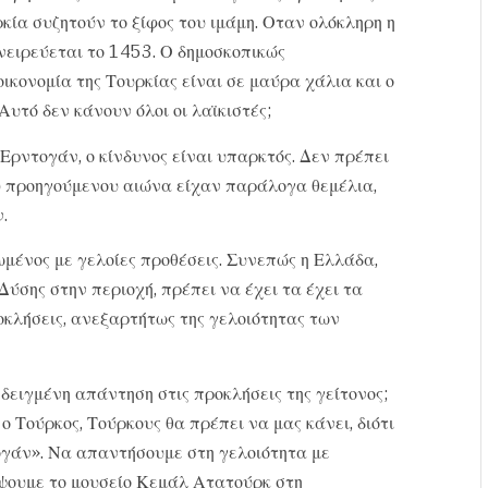
κία συζητούν το ξίφος του ιμάμη. Οταν ολόκληρη η
νειρεύεται το 1453. Ο δημοσκοπικώς
ικονομία της Τουρκίας είναι σε μαύρα χάλια και ο
υτό δεν κάνουν όλοι οι λαϊκιστές;
Ερντογάν, ο κίνδυνος είναι υπαρκτός. Δεν πρέπει
υ προηγούμενου αιώνα είχαν παράλογα θεμέλια,
.
ωμένος με γελοίες προθέσεις. Συνεπώς η Ελλάδα,
ύσης στην περιοχή, πρέπει να έχει τα έχει τα
οκλήσεις, ανεξαρτήτως της γελοιότητας των
δειγμένη απάντηση στις προκλήσεις της γείτονος;
ο Τούρκος, Τούρκους θα πρέπει να μας κάνει, διότι
γάν». Να απαντήσουμε στη γελοιότητα με
έψουμε το μουσείο Κεμάλ Ατατούρκ στη