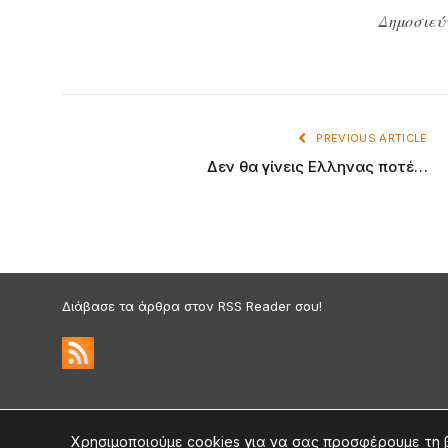
Δημοσιεύ
PREVIOUS ARTICLE
Δεν θα γίνεις Ελληνας ποτέ…
Διάβασε τα άρθρα στον RSS Reader σου!
Πολιτική Απορρήτου & Cookies
©2026 medium.gr | Designed & Supported by
nat.ad
Χρησιμοποιούμε cookies για να σας προσφέρουμε τη 