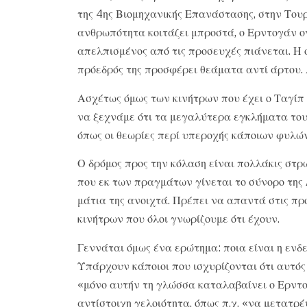
της 4ης Βιομηχανικής Επανάστασης, στην Τουρ
ανθρωπότητα κοιτάζει μπροστά, ο Ερντογάν ο
απελπισμένος από τις προσευχές πιάνεται. Η ο
πρόεδρός της προσφέρει θεάματα αντί άρτου. Α
Ασχέτως όμως των κινήτρων που έχει ο Ταγίπ 
να ξεχνάμε ότι τα μεγαλύτερα εγκλήματα το
όπως οι θεωρίες περί υπεροχής κάποιων φυλών
Ο δρόμος προς την κόλαση είναι πολλάκις στρ
που εκ των πραγμάτων γίνεται το σύνορο της Δ
μάτια της ανοιχτά. Πρέπει να απαντά στις πρ
κινήτρων που όλοι γνωρίζουμε ότι έχουν.
Γεννάται όμως ένα ερώτημα: ποια είναι η ενδε
Υπάρχουν κάποιοι που ισχυρίζονται ότι αυτός 
«μόνο αυτήν τη γλώσσα καταλαβαίνει ο Ερντο
αντίστοιχη γελοιότητα, όπως π.χ. «να μετατρ