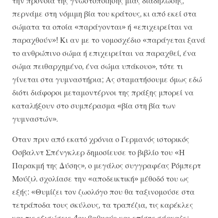
την πρόνοια της γνωστοποίησης μιας διαδήλωσης,
περνάμε στη νόμιμη βία του κράτους, κι από εκεί στα
σώματα τα οποία «παράγονται» ή «επιχειρείται να
παραχθούν»! Κι αν με το νομοσχέδιο «παράγεται ξανά
το ανθρώπινο σώμα ή επιχειρείται να παραχθεί, ένα
σώμα πειθαρχημένο, ένα σώμα υπάκουο», τότε τι
γίνεται στα γυμναστήρια; Ας σταματήσουμε όμως εδώ
διότι διάφοροι μεταμοντέρνοι της πράξης μπορεί να
καταλήξουν στο συμπέρασμα «βία στη βία των
γυμναστών».
Οταν πριν από εκατό χρόνια ο Γερμανός ιστορικός
Οσβαλντ Σπένγκλερ δημοσίευσε το βιβλίο του «Η
Παρακμή της Δύσης», ο μεγάλος συγγραφέας Ρόμπερτ
Μούζιλ σχολίασε την «αποδεικτική» μέθοδό του ως
εξής: «Θυμίζει τον ζωολόγο που θα ταξινομούσε στα
τετράποδα τους σκύλους, τα τραπέζια, τις καρέκλες
και τις εξισώσεις 4ου βαθμού» και επίσης σάρκαζε: