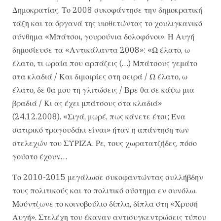
Δημοκρατίας. Το 2008 συκοφάντησε την δημοκρατική
τάξη και τα όργανά της υιοθετώντας το χουλιγκανικό
σύνθημα «Μπάτσοι, γουρούνια δολοφόνοι». Η Αυγή
δημοσίευσε τα «Αντικάλαντα 2008»: «Ω έλατο, ω
έλατο, τι ωραία που αρπάζεις (…) Μπάτσους γεμάτο
στα κλαδιά / Και διμοιρίες στη σειρά / Ω έλατο, ω
έλατο, δε θα μου τη γλιτώσεις / Βρε θα σε κάψω μια
βραδιά / Κι ας έχει μπάτσους στα κλαδιά»
(24.12.2008). «Σιγά, μωρέ, πως κάνετε έτσι; Ένα
σατιρικό τραγουδάκι είναι» ήταν η απάντηση των
στελεχών του ΣΥΡΙΖΑ. Ρε, τους χωρατατζήδες, πόσο
γούστο έχουν…
Το 2010-2015 μεγάλωσε συκοφαντώντας συλλήβδην
τους πολιτικούς και το πολιτικό σύστημα εν συνόλω.
Μούντζωνε το κοινοβούλιο δίπλα, δίπλα στη «Χρυσή
Αυγή». Στελέχη του έκαναν αντισυγκεντρώσεις τύπου