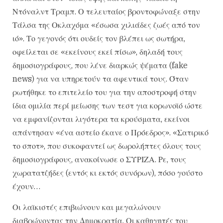
Ντόναλντ Τραμπ. Ο τελευταίος βροντοφώναξε στην
Τάλσα της Οκλαχόμα «έσωσα χιλιάδες ζωές από τον
ιό». Το γεγονός ότι ουδείς τον βλέπει ως σωτήρα,
οφείλεται σε «εκείνους εκεί πίσω», δηλαδή τους
δημοσιογράφους, που λένε διαρκώς ψέματα (fake
news) για να υπηρετούν τα αφεντικά τους. Όταν
ρωτήθηκε το επιτελείο του για την αποστροφή στην
ίδια ομιλία περί μείωσης των τεστ για κορωνοϊό ώστε
να εμφανίζονται λιγότερα τα κρούσματα, εκείνοι
απάντησαν «ένα αστείο έκανε ο Πρόεδρος». «Σατιρικό
το σποτ», που συκοφαντεί ως δωρολήπτες όλους τους
δημοσιογράφους, ανακοίνωσε ο ΣΥΡΙΖΑ. Ρε, τους
χωρατατζήδες (εντός κι εκτός συνόρων), πόσο γούστο
έχουν…
Οι λαϊκιστές επιβιώνουν και μεγαλώνουν
διαβρώνοντας την Δημοκρατία. Οι καθηγητές του