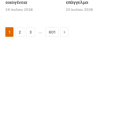
οικογένεια
επάγγελμα
24 Ιουλίου 2026
23 Ιουλίου 2026
Next
…
1
2
3
601