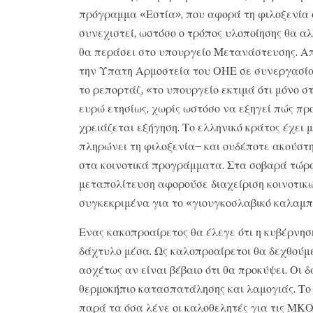
πρόγραμμα «Εστία», που αφορά τη φιλοξενία 
συνεχιστεί, ωστόσο ο τρόπος υλοποίησης θα αλ
θα περάσει στο υπουργείο Μετανάστευσης. Από
την Υπατη Αρμοστεία του ΟΗΕ σε συνεργασία 
το ρεπορτάζ, «το υπουργείο εκτιμά ότι μόνο σ
ευρώ ετησίως, χωρίς ωστόσο να εξηγεί πώς πρ
χρειάζεται εξήγηση. Το ελληνικό κράτος έχει 
πληρώνει τη φιλοξενία– και ουδέποτε ακούστ
στα κοινοτικά προγράμματα. Στα σοβαρά τώρα
μεταπολίτευση αφορούσε διαχείριση κοινοτικ
συγκεκριμένα για το «γιουγκοσλαβικό καλαμπ
Ενας κακοπροαίρετος θα έλεγε ότι η κυβέρνησ
δάχτυλο μέσα. Ως καλοπροαίρετοι θα δεχθούμε 
ασχέτως αν είναι βέβαιο ότι θα προκύψει. Οι 
θερμοκήπιο κατασπατάλησης και λαμογιάς. Το ξ
παρά τα όσα λένε οι καλοθελητές για τις ΜΚΟ