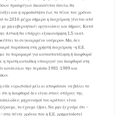
όσων προσφύγων δικαιούνται άσυλο, θα
λάξει και η αρμοδιότητα έως το τέλος του χρόνου
 το 2016 μέχρι σήμερα η διαχείριση γίνεται από
με μη κυβερνητικές οργανώσεις και δήμους. Κατά
την Αττική θα υπάρχει εξοικονόμηση 1,5 εκατ.
οκύπτει το συγκεκριμένο νούμερο». Μα, δεν
μακρά παράδοση στη χρηστή διαχείριση –η Ε.Ε.
ηκε το παραμικρό για κατασπατάληση ή διαφθορά
: η πρώτη καταδίκη υπουργού για διαφθορά στη
ών κονδυλίων την περίοδο 1981-1989 και
όκι».
η είδε ευρωπαϊκό μέλι κι αποφάσισε να βάλει το
ότι η διαφθορά δεν είναι στους στόχους της,
δαιδαλώδεις μηχανισμοί του κράτους είναι
έρουμε, το έχουμε ζήσει. Να μην ξεχνάμε ότι –
– στα πέντε χρόνια που η Ε.Ε. χρηματοδοτεί