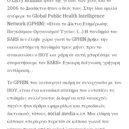
Ο Larry Brilliant ήταν της γενιάς των χίπις και το
2006 το Διαδίκτυο ήταν ο θεός τους. Στην ίδια ομιλία
ανέφερε το Global Public Health Intelligence
Network (GPHIN): «Είναι το Δίκτυο Ενημέρωσης
Παγκόσμιου Οργανισμού Υγείας. (…) Η πανδημία του
SARS δεν έλαβε χώρα γιατί το GPHIN βρήκε την
εκκολαπτόμενη πανδημία τρεις μήνες πριν το
ανακοινώσει ο ΠΟΥ και χάρη σε αυτό, μπορέσαμε να
σταματήσουμε τον SARS». Εγκαιρη διάγνωση, γρήγορη
αντίδραση…
Το GPHIN, που λειτουργεί ακόμη σε συνεργασία με τον
ΠΟΥ, είναι ένα καναδικό σύστημα που εντοπίζει τις
επιδημίες συλλέγοντας δεδομένα από «ανοιχτές
πηγές», ήτοι άρθρα εφημερίδων και περιοδικών,
δικτυακούς τόπους, social media κ.λπ. Μια είδηση για
κάποιον «περίεργο πυρετό» σε κάποια γωνιά του
κόσμου περνά από το ειδικό λογισμικό και μετά