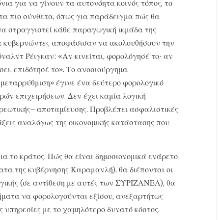
νια για να γίνουν τα αυτονόητα κοινός τόπος, το
 τα πιο σύνθετα, όπως για παράδειγμα πώς θα
α στραγγιστεί κάθε παραγωγική ικμάδα της
ια κυβερνώντες αποφάσισαν να ακολουθήσουν την
όναλντ Ρέιγκαν: «Αν κινείται, φορολόγησέ το· αν
σει, επιδότησέ το». Το ανοσιούργημα
μεταρρύθμιση» έγινε ένα δεύτερο φορολογικό
ρών επιχειρήσεων. Δεν έχει καμία λογική
χρεωτικής– αποταμίευσης. Προβλέπει ασφαλιστικές
άξεις αναλόγως της οικονομικής κατάστασης που
για το κράτος. Πώς θα είναι δημοσιονομικά ενάρετο
ατα της κυβέρνησης Καραμανλή), θα διέπονται οι
ογικής (σε αντίθεση με αυτές των ΣΥΡΙΖΑΝΕΛ), θα
οδήματα να φορολογούνται εξίσου, ανεξαρτήτως
ς υπηρεσίες με το χαμηλότερο δυνατό κόστος.