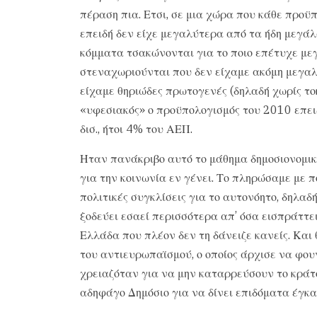
πέραση πια. Ετσι, σε μια χώρα που κάθε προ
επειδή δεν είχε μεγαλύτερα από τα ήδη μεγά
κόμματα τσακώνονται για το ποιο επέτυχε 
στεναχωριούνται που δεν είχαμε ακόμη μεγαλ
είχαμε θηριώδες πρωτογενές (δηλαδή χωρίς το
«υφεσιακός» ο προϋπολογισμός του 2010 επει
δισ., ήτοι 4% του ΑΕΠ.
Ηταν πανάκριβο αυτό το μάθημα δημοσιονομική
για την κοινωνία εν γένει. Το πληρώσαμε με π
πολιτικές συγκλίσεις για το αυτονόητο, δηλαδή
ξοδεύει εσαεί περισσότερα απ’ όσα εισπράττε
Ελλάδα που πλέον δεν τη δάνειζε κανείς. Και
του αντιευρωπαϊσμού, ο οποίος άρχισε να φουν
χρειαζόταν για να μην καταρρεύσουν το κράτος
αδηφάγο Δημόσιο για να δίνει επιδόματα έγκα