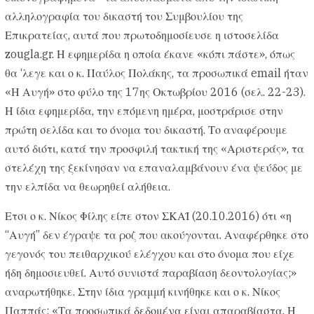
αλληλογραφία του δικαστή του Συμβουλίου της
Επικρατείας, αυτά που πρωτοδημοσίευσε η ιστοσελίδα
zougla.gr. Η εφημερίδα η οποία έκανε «κόπι πάστε», όπως
θα ‘λεγε και ο κ. Παύλος Πολάκης, τα προσωπικά email ήταν
«Η Αυγή» στο φύλο της 17ης Οκτωβρίου 2016 (σελ. 22-23).
Η ίδια εφημερίδα, την επόμενη ημέρα, μοστράρισε στην
πρώτη σελίδα και το όνομα του δικαστή. Το αναφέρουμε
αυτό διότι, κατά την προσφιλή τακτική της «Αριστεράς», τα
στελέχη της ξεκίνησαν να επαναλαμβάνουν ένα ψεύδος με
την ελπίδα να θεωρηθεί αλήθεια.
Ετσι ο κ. Νίκος Φίλης είπε στον ΣΚΑΪ (20.10.2016) ότι «η
“Αυγή” δεν έγραψε τα ροζ που ακούγονται. Αναφέρθηκε στο
γεγονός του πειθαρχικού ελέγχου και στο όνομα που είχε
ήδη δημοσιευθεί. Αυτό συνιστά παραβίαση δεοντολογίας;»
αναρωτήθηκε. Στην ίδια γραμμή κινήθηκε και ο κ. Νίκος
Παππάς: «Τα προσωπικά δεδομένα είναι απαραβίαστα. Η