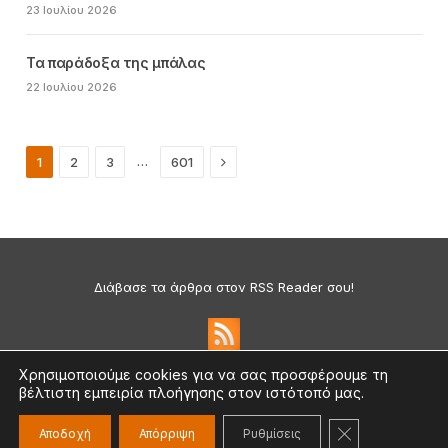
23 Ιουλίου 2026
Τα παράδοξα της μπάλας
22 Ιουλίου 2026
Next
…
1
2
3
601
Διάβασε τα άρθρα στον RSS Reader σου!
Χρησιμοποιούμε cookies για να σας προσφέρουμε τη
βέλτιστη εμπειρία πλοήγησης στον ιστότοπό μας.
Πολιτική Απορρήτου & Cookies
©2026 medium.gr | Designed & Supported by
nat.ad
ΚΛΕΊΣΙΜΟ ΤΟ
Αποδοχή
Απόρριψη
Ρυθμίσεις