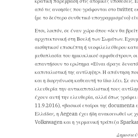
κρατική παρέμβαση στις ατομικές υποθέσεις. 
από τις ανοησίες που γράφονται στο twitter, ε
(με το δεύτερο συνθετικό υπογραμμισμένο) εί
Ετσι, λοιπόν, σε έναν χώρο όπου «δεν θα βρεί
αρχιτεκτονική στη Βουλή των Σωμάτων. Εχουμ
αισθητικού επισκέπτη ή νεοφιλελεύθερου κατ
μυθοπλασία του ημικυκλικού αμφιθεάτρου», οι
απαντήσουν το ερώτημα «Είναι άραγε δυνατό
καπιταλιστική της αντίληψη;». Η απάντηση που
και η διοργάνωση καθεαυτή το ίδιο λέει. Σε σ
ελευθερία την αντικαπιταλιστική τους αντίληψ
έχουν αυτή την ελευθερία, αλλά όπως γράφει 
11.9.2016), «βασικοί εταίροι της documenta ε
Ελλάδας, η Aegean έχει ήδη ανακοινωθεί ως χο
Volkswagen και η γερμανική τράπεζα Sparka
Δημοσιεύ