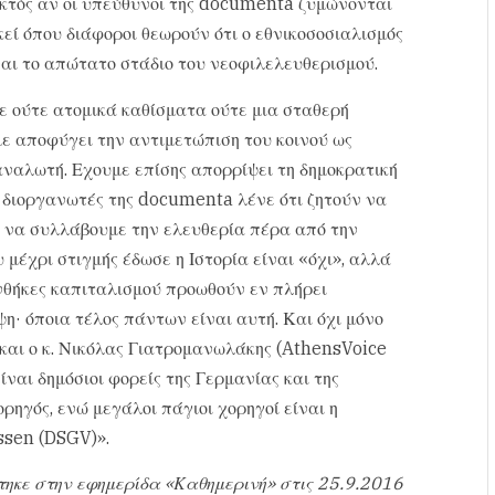
Εκτός αν οι υπεύθυνοι της documenta ζυμώνονται
κεί όπου διάφοροι θεωρούν ότι ο εθνικοσοσιαλισμός
ναι το απώτατο στάδιο του νεοφιλελευθερισμού.
τε ούτε ατομικά καθίσματα ούτε μια σταθερή
ε αποφύγει την αντιμετώπιση του κοινού ως
αναλωτή. Εχουμε επίσης απορρίψει τη δημοκρατική
 διοργανωτές της documenta λένε ότι ζητούν να
 να συλλάβουμε την ελευθερία πέρα από την
 μέχρι στιγμής έδωσε η Ιστορία είναι «όχι», αλλά
υνθήκες καπιταλισμού προωθούν εν πλήρει
η· όποια τέλος πάντων είναι αυτή. Και όχι μόνο
και ο κ. Νικόλας Γιατρομανωλάκης (AthensVoice
ίναι δημόσιοι φορείς της Γερμανίας και της
ρηγός, ενώ μεγάλοι πάγιοι χορηγοί είναι η
ssen (DSGV)».
τηκε στην εφημερίδα «Καθημερινή» στις 25.9.2016