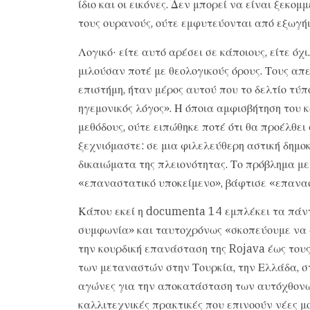
ίδιο και οι εικόνες. Δεν μπορεί να είναι ξεκ
τους ουρανούς, ούτε εμφυτεύονται από εξωγήι
Λογικό· είτε αυτό αρέσει σε κάποιους, είτε όχ
μιλούσαν ποτέ με θεολογικούς όρους. Τους απ
επιστήμη, ήταν μέρος αυτού που το δελτίο τύ
ηγεμονικός λόγος». Η όποια αμφισβήτηση του 
μεθόδους, ούτε ειπώθηκε ποτέ ότι θα προέλθει
ξεχνιόμαστε: σε μια φιλελεύθερη αστική δημ
δικαιώματα της πλειονότητας. Το πρόβλημα με
«επαναστατικό υποκείμενο», βάφτισε «επανασ
Κάπου εκεί η documenta 14 εμπλέκει τα πάντ
συμφωνία» και ταυτοχρόνως «σκοπεύουμε να 
την κουρδική επανάσταση της Rojava έως τους
των μεταναστών στην Τουρκία, την Ελλάδα, στ
αγώνες για την αποκατάσταση των αυτόχθονων
καλλιτεχνικές πρακτικές που επινοούν νέες μ