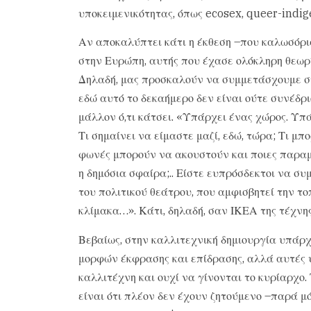
υποκειμενικότητας, όπως ecosex, queer-indig
Αν αποκαλύπτει κάτι η έκθεση –που καλωσόρι
στην Ευρώπη, αυτής που έχασε ολόκληρη θεωρί
Δηλαδή, μας προσκαλούν να συμμετάσχουμε σ
εδώ αυτό το δεκαήμερο δεν είναι ούτε συνέδριο
μάλλον ό,τι κάτσει. «Υπάρχει ένας χώρος. Υ
Τι σημαίνει να είμαστε μαζί, εδώ, τώρα; Τι μπο
φωνές μπορούν να ακουστούν και ποιες παρα
η δημόσια σφαίρα;.. Είστε ευπρόσδεκτοι να σ
του πολιτικού θεάτρου, που αμφισβητεί την το
κλίμακα…». Κάτι, δηλαδή, σαν ΙΚΕΑ της τέχνης
Βεβαίως, στην καλλιτεχνική δημιουργία υπάρχ
μορφών έκφρασης και επίδρασης, αλλά αυτές 
καλλιτέχνη και ουχί να γίνονται το κυρίαρχο.
είναι ότι πλέον δεν έχουν ζητούμενο –παρά μ