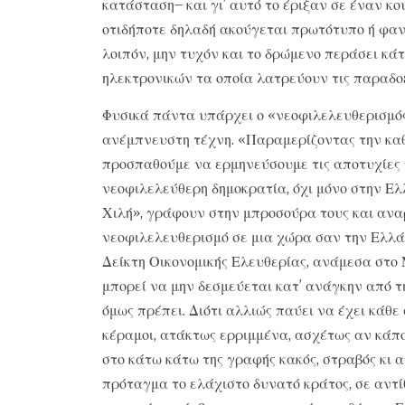
κατάσταση– και γι’ αυτό το έριξαν σε έναν κ
οτιδήποτε δηλαδή ακούγεται πρωτότυπο ή φαντ
λοιπόν, μην τυχόν και το δρώμενο περάσει κά
ηλεκτρονικών τα οποία λατρεύουν τις παραδοξ
Φυσικά πάντα υπάρχει ο «νεοφιλελευθερισμός
ανέμπνευστη τέχνη. «Παραμερίζοντας την καθ
προσπαθούμε να ερμηνεύσουμε τις αποτυχίες 
νεοφιλελεύθερη δημοκρατία, όχι μόνο στην Ελ
Χιλή», γράφουν στην μπροσούρα τους και ανα
νεοφιλελευθερισμό σε μια χώρα σαν την Ελλά
Δείκτη Οικονομικής Ελευθερίας, ανάμεσα στο 
μπορεί να μην δεσμεύεται κατ’ ανάγκην από τ
όμως πρέπει. Διότι αλλιώς παύει να έχει κάθε 
κέραμοι, ατάκτως ερριμμένα, ασχέτως αν κάποι
στο κάτω κάτω της γραφής κακός, στραβός κι α
πρόταγμα το ελάχιστο δυνατό κράτος, σε αντίθ