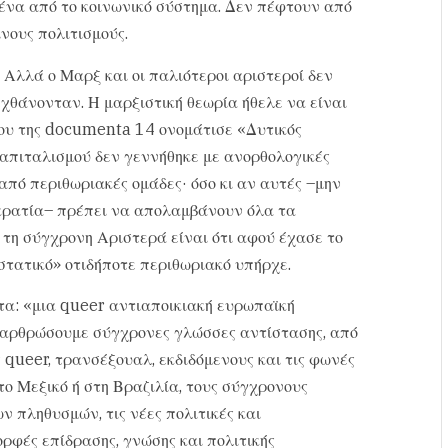
ομμένα από το κοινωνικό σύστημα. Δεν πέφτουν από
νους πολιτισμούς.
ι. Αλλά ο Μαρξ και οι παλιότεροι αριστεροί δεν
εχθάνονταν. Η μαρξιστική θεωρία ήθελε να είναι
που της documenta 14 ονομάτισε «Δυτικός
καπιταλισμού δεν γεννήθηκε με ανορθολογικές
 από περιθωριακές ομάδες· όσο κι αν αυτές –μην
οκρατία– πρέπει να απολαμβάνουν όλα τα
 τη σύγχρονη Αριστερά είναι ότι αφού έχασε το
τατικό» οτιδήποτε περιθωριακό υπήρχε.
α: «μια queer αντιαποικιακή ευρωπαϊκή
αρθρώσουμε σύγχρονες γλώσσες αντίστασης, από
 queer, τρανσέξουαλ, εκδιδόμενους και τις φωνές
ο Μεξικό ή στη Βραζιλία, τους σύγχρονους
 πληθυσμών, τις νέες πολιτικές και
ορφές επίδρασης, γνώσης και πολιτικής