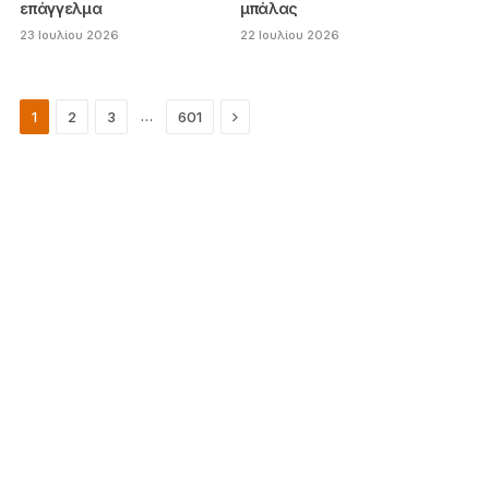
επάγγελμα
μπάλας
23 Ιουλίου 2026
22 Ιουλίου 2026
Next
…
1
2
3
601