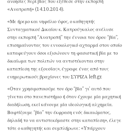
ανοησίες περί βίας που εξέθεσε στην εκπομπή
«Ανατροπή» (14.10.2014).
«Με ήρεμο και νηφάλιο ύφος, ο καθηγητής
Συνταγματικού Δικαίου κ. Κατρούγκαλος ανέλυσε
στην εκπομπή “Ανατροπή” την έννοια του όρου “βία”,
επισημαίνοντας τον εννοιολογικό αχταρμά στον οποίο
καταφεύγουν όσοι εξισώνουν τη φασιστική βία με το
δικαίωμα των πολιτών να αντιστέκονται στην
καταπίεση της εξουσίας», έγραφε ένας από τους
ενημερωτικούς βραχίονες του ΣΥΡΙΖΑ left.gr.
«Oταν χρησιμοποιούμε τον όρο “βία” γι’ αυτό που
γίνεται στο πανεπιστήμιο ή όταν έχουμε μία μαχητική
διαδήλωση, εκεί κάνουμε μία ιδεολογική αλχημεία.
Βαφτίζουμε “βία” την έκφραση ενός δικαιώματος,
δηλαδή το να αντιστεκόμαστε στην καταπίεση», έλεγε
τότε ο καθηγητής και συμπλήρωνε: «Yπάρχουν