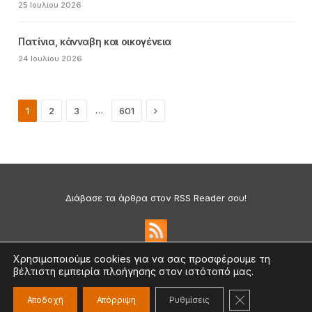
25 Ιουλίου 2026
Πατίνια, κάνναβη και οικογένεια
24 Ιουλίου 2026
Next
…
1
2
3
601
Διάβασε τα άρθρα στον RSS Reader σου!
Χρησιμοποιούμε cookies για να σας προσφέρουμε τη
βέλτιστη εμπειρία πλοήγησης στον ιστότοπό μας.
Πολιτική Απορρήτου & Cookies
©2026 medium.gr | Designed & Supported by
nat.ad
ΚΛΕΊΣΙΜΟ ΤΟ
Αποδοχή
Απόρριψη
Ρυθμίσεις