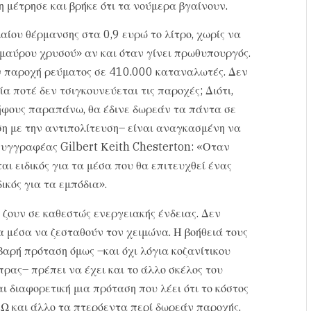
τη μέτρησε και βρήκε ότι τα νούμερα βγαίνουν.
λαίου θέρμανσης στα 0,9 ευρώ το λίτρο, χωρίς να
 «μαύρου χρυσού» αν και όταν γίνει πρωθυπουργός.
εάν παροχή ρεύματος σε 410.000 καταναλωτές. Δεν
οία ποτέ δεν τσιγκουνεύεται τις παροχές; Διότι,
ψήφους παραπάνω, θα έδινε δωρεάν τα πάντα σε
εση με την αντιπολίτευση– είναι αναγκασμένη να
ς συγγραφέας Gilbert Κeith Chesterton: «Οταν
αι ειδικός για τα μέσα που θα επιτευχθεί ένας
ικός για τα εμπόδια».
 ζουν σε καθεστώς ενεργειακής ένδειας. Δεν
 μέσα να ζεσταθούν τον χειμώνα. Η βοήθειά τους
βαρή πρόταση όμως –και όχι λόγια κοζανίτικου
πρας– πρέπει να έχει και το άλλο σκέλος του
ι διαφορετική μια πρόταση που λέει ότι το κόστος
, Ω και άλλο τα πτερόεντα περί δωρεάν παροχής,