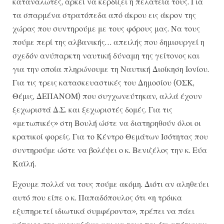
καταναλωτές, αρκεί να κερδίζει η πελατεία τους. Για
τα σπαρμένα στρατόπεδα από άκρου εις άκρον της
χώρας που συντηρούμε με τους φόρους μας. Να τους
πούμε περί της αλβανικής… απειλής που δημιουργεί η
σχεδόν ανύπαρκτη ναυτική δύναμη της γείτονος και
για την οποία πληρώνουμε τη Ναυτική Διοίκηση Ιονίου.
Για τις τρεις κατασκευαστικές του Δημοσίου (ΟΣΚ,
Θέμις, ΔΕΠΑΝΟΜ) που συγχωνεύτηκαν, αλλά έχουν
ξεχωριστά Δ.Σ. και ξεχωριστές δομές. Για τις
«μετωπικές» στη Βουλή ώστε να διατηρηθούν όλοι οι
κρατικοί φορείς. Για το Κέντρο Θεμάτων Ισότητας που
συντηρούμε ώστε να βολέψει ο κ. Βενιζέλος την κ. Εύα
Καϊλή.
Εχουμε πολλά να τους πούμε ακόμη. Διότι αν αληθεύει
αυτό που είπε ο κ. Παπαδόπουλος ότι «η τρόικα
εξυπηρετεί ιδιωτικά συμφέροντα», πρέπει να πάει