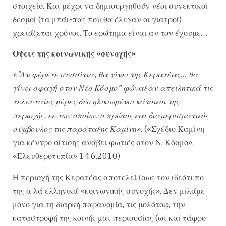
στοιχείο. Και μέχρι να δημιουργηθούν νέοι συνεκτικοί
δεσμοί (τα μπάι-πας που θα έλεγαν οι γιατροί)
χρειάζεται χρόνος. Το ερώτημα είναι αν τον έχουμε…
Οψεις της κοινωνικής «συνοχής»
«”Αν φέρετε συσσίτια, θα γίνει της Κερατέας… θα
γίνει σφαγή στον Νέο Κόσμο” φώναξαν απειλητικά τις
τελευταίες μέρες δύο ηλικιωμένοι κάτοικοι της
περιοχής, εκ των οποίων ο πρώτος και διαμερισματικός
σύμβουλος της παράταξης Καμίνη».
(«Σχέδιο Καμίνη
για κέντρο σίτισης ανάβει φωτιές στον Ν. Κόσμο»,
«Ελευθεροτυπία» 14.6.2010)
Η περιοχή της Κερατέας αποτελεί ίσως τον ιδεότυπο
της α λά ελληνικά «κοινωνικής συνοχής». Δεν μιλάμε
μόνο για τη διαρκή παρανομία, τις μολότοφ, την
καταστροφή της κοινής μας περιουσίας (ως και τάφρο