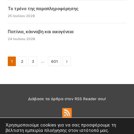
Το τρένο της παραπληροφόρησης
25 Ιουλίου 2026
Πατίνια, κάνναβη και οικογένεια
24 Ιουλίου 2026
Next
…
1
2
3
601
Διάβασε τα άρθρα στον RSS Reader σου!
Χρησιμοποιούμε cookies για να σας προσφέρουμε τη
βέλτιστη εμπειρία πλοήγησης στον ιστότοπό μας.
Πολιτική Απορρήτου & Cookies