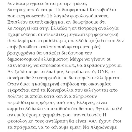
δεν διαπραγματεύεται με την τρόικα,
διαπραγματεύεται με 15 διαφορετικά Κοινοβούλια
που εκπροσωπούν 15 λογιών φορολογούμενους.
Επιπλέον αυτού: ακόμη και αν θεωρήσουμε ότι
λειτουργεί και στην Ελλάδα η αντίστροφη αναλογία
«χαμηλότεροι συντελεστές, μεγαλύτερη φορολογική
συνείδηση και περισσότερες επενδύσεις» (κάτι που δεν
επιβεβαιώθηκε από την πρόσφατη εμπειρία),
βραχυχρόνια θα υπάρξει διεύρυνση του
δημοσιονομικού ελλείμματος. Μέχρι να γίνουν οι
επενδύσεις, να αποδώσουν κ.λπ., θα περάσουν χρόνια.
Αν ζούσαμε με τα δικά μας λεφτά κι εκτός ΟΝΕ, το
σενάριο θα λειτουργούσε με διευρυμένα ελλείμματα.
Οταν όμως η καθημερινή επιβίωση της οικονομίας
εξαρτάται από τα Κοινοβούλια που εκλέγονται από
πολίτες οι οποίοι κατά κανόνα πληρώνουν
περισσότερους φόρους από τους Ελληνες, είναι
κομμάτι δύσκολο να πεισθούν ότι θα τους βγει σε καλό
αν εμείς έχουμε χαμηλότερους συντελεστές. Η
φυσιολογική τους αντίδραση θα είναι: «Αν έχουν έτσι
τα πράγματα, να το κάνουμε εμείς. Να πληρώνουμε