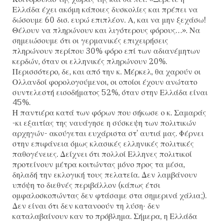
Ελλάδα έχει ακόμη κάποιες δυσκολίες και πρέπει να
δώσουμε 60 δισ. ευρώ επιπλέον. Α, και να μην ξεχάσω!
Θέλουν να πληρώνουν και λιγότερους φόρους…». Να
σημειώσουμε ότι οι γερμανικές επιχειρήσεις
πληρώνουν περίπου 30% φόρο επί των αδιανέμητων
κερδών, όταν οι ελληνικές πληρώνουν 20%.
Περισσότερο, δε, και από την κ. Μέρκελ, θα χαρούν οι
Ολλανδοί φορολογούμενοι, οι οποίοι έχουν ανώτατο
συντελεστή εισοδήματος 52%, όταν στην Ελλάδα είναι
45%.
Η παντιέρα κατά των φόρων που σήκωσε ο κ. Σαμαράς
-κι εξαιτίας της ναυάγησε η σύσκεψη των πολιτικών
αρχηγών- ακούγεται ευχάριστα στ’ αυτιά μας. Φέρνει
στην επιφάνεια όμως κλασικές ελληνικές πολιτικές
παθογένειες. Δείχνει ότι πολλοί Ελληνες πολιτικοί
προτείνουν μέτρα κοιτώντας μόνο προς τα μέσα,
δηλαδή την εκλογική τους πελατεία. Δεν λαμβάνουν
υπόψη το διεθνές περιβάλλον (κάπως έτσι
ομφαλοσκοπώντας δεν φτάσαμε στα σημερινά χάλια;).
Δεν είναι ότι δεν κατανοούν τη λύση· δεν
καταλαβαίνουν καν το πρόβλημα. Σήμερα, η Ελλάδα