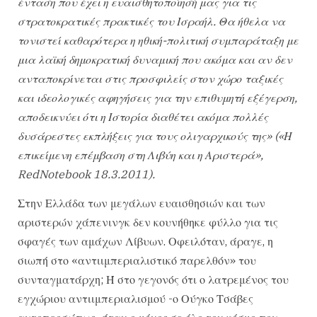
ένταση που έχει η ευαισθητοποίησή μας για τις
στρατοκρατικές πρακτικές του Ισραήλ. Θα ήθελα να
τονιστεί καθαρότερα η ηθική-πολιτική συμπαράταξη με
μια λαϊκή δημοκρατική δυναμική που ακόμα και αν δεν
ανταποκρίνεται στις προσφιλείς στον χώρο ταξικές
και ιδεολογικές αφηγήσεις για την επιθυμητή εξέγερση,
αποδεικνύει ότι η Ιστορία διαθέτει ακόμα πολλές
δυσάρεστες εκπλήξεις για τους ολιγαρχικούς της» («Η
επικείμενη επέμβαση στη Λιβύη και η Αριστερά»,
RedNotebook 18.3.2011).
Στην Ελλάδα των μεγάλων ευαισθησιών και των
αριστερών χάπενινγκ δεν κουνήθηκε φύλλο για τις
σφαγές των αμάχων Λίβυων. Οφειλόταν, άραγε, η
σιωπή στο «αντιιμπεριαλιστικό παρελθόν» του
συνταγματάρχη; Ή στο γεγονός ότι ο λατρεμένος του
εγχώριου αντιιμπεριαλισμού -ο Ούγκο Τσάβες