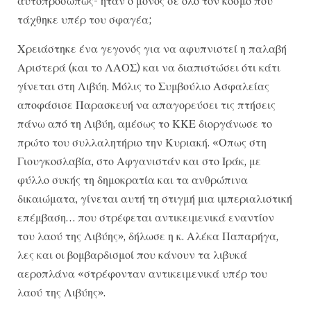
αυτοπροσώπως- ήταν ο μόνος σε όλο τον κόσμο που
τάχθηκε υπέρ του σφαγέα;
Χρειάστηκε ένα γεγονός για να αφυπνιστεί η παλαβή
Αριστερά (και το ΛΑΟΣ) και να διαπιστώσει ότι κάτι
γίνεται στη Λιβύη. Μόλις το Συμβούλιο Ασφαλείας
αποφάσισε Παρασκευή να απαγορεύσει τις πτήσεις
πάνω από τη Λιβύη, αμέσως το ΚΚΕ διοργάνωσε το
πρώτο του συλλαλητήριο την Κυριακή. «Οπως στη
Γιουγκοσλαβία, στο Αφγανιστάν και στο Ιράκ, με
φύλλο συκής τη δημοκρατία και τα ανθρώπινα
δικαιώματα, γίνεται αυτή τη στιγμή μια ιμπεριαλιστική
επέμβαση… που στρέφεται αντικειμενικά εναντίον
του λαού της Λιβύης», δήλωσε η κ. Αλέκα Παπαρήγα,
λες και οι βομβαρδισμοί που κάνουν τα λιβυκά
αεροπλάνα «στρέφονταν αντικειμενικά υπέρ του
λαού της Λιβύης».