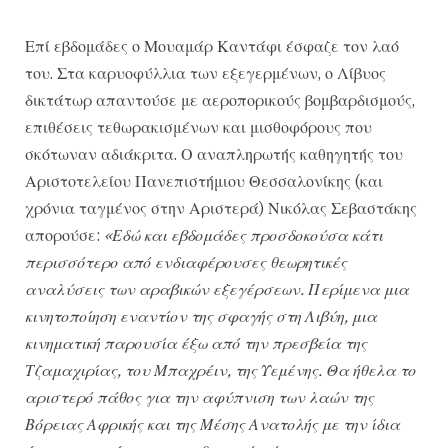
Επί εβδομάδες ο Μουαμάρ Καντάφι έσφαζε τον λαό
του. Στα καρυοφύλλια των εξεγερμένων, ο Λίβυος
δικτάτωρ απαντούσε με αεροπορικούς βομβαρδισμούς,
επιθέσεις τεθωρακισμένων και μισθοφόρους που
σκότωναν αδιάκριτα. Ο αναπληρωτής καθηγητής του
Αριστοτελείου Πανεπιστήμιου Θεσσαλονίκης (και
χρόνια ταγμένος στην Αριστερά) Νικόλας Σεβαστάκης
απορούσε:
«Εδώ και εβδομάδες προσδοκούσα κάτι
περισσότερο από ενδιαφέρουσες θεωρητικές
αναλύσεις των αραβικών εξεγέρσεων. Περίμενα μια
κινητοποίηση εναντίον της σφαγής στη Λιβύη, μια
κινηματική παρουσία έξω από την πρεσβεία της
Τζαμαχιρίας, του Μπαχρέιν, της Υεμένης. Θα ήθελα το
αριστερό πάθος για την αφύπνιση των λαών της
Βόρειας Αφρικής και της Μέσης Ανατολής με την ίδια