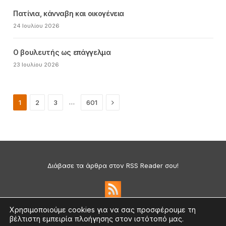
Πατίνια, κάνναβη και οικογένεια
24 Ιουλίου 2026
Ο βουλευτής ως επάγγελμα
23 Ιουλίου 2026
Next
…
1
2
3
601
Διάβασε τα άρθρα στον RSS Reader σου!
Χρησιμοποιούμε cookies για να σας προσφέρουμε τη
βέλτιστη εμπειρία πλοήγησης στον ιστότοπό μας.
Πολιτική Απορρήτου & Cookies