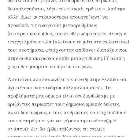
οφείλεται στο γεγονός ότι οι οριζόντιες περικοπές
δικαιολογούνται, λόγω της «κακιάς τρόικας». Από την
άλλη, όμως, οι περισσότεροι υπουργοί αντί να
προωθούν τις αναγκαίες μεταρρυθμίσεις
(αποκρατικοποιήσεις, απελευθέρωση αγορών, άνοιγμα
επαγγελμάτων κ.λπ.) κλείνουν το μάτι στα πελατειακά
τους συστήματα, φτιάχνοντας απίθανες διατάξεις που
στην ουσία ακυρώνουν κάθε μεταρρύθμιση. Γι’ αυτό η
χώρα δεν μπόρεσε να σηκώσει κεφάλι.
Αυτό είναι που διαιωνίζει την ύφεση στην Ελλάδα και
όχι κάποιοι ακατανόητοι πολλαπλασιαστές. Τα
προβλήματά μας σήμερα είναι ότι διορθώσαμε με
οριζόντιες περικοπές τους δημοσιονομικούς δείκτες,
αλλά δεν αφήνουμε τους ανθρώπους να επιχειρήσουν
και να παράγουν για να φέρουν την ανάπτυξη. Η
ανάπτυξη δεν θα έρθει ταΐζοντας τις παλιές
αντιπαραγωγικές δομές. Χρειάζονται νέες, αυτές που