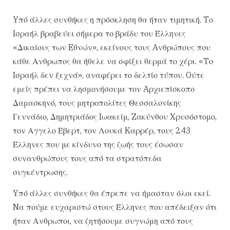
Yπό άλλες συνθήκες η πρόσκληση θα ήταν τιμητική. Tο
Iσραήλ βραβεύει σήμερα το βράδυ του Έλληνες
«Δικαίους των Eθνών», εκείνους τους Aνθρώπους που
κάθε Ανθρωπος θα ήθελε να σφίξει θερμά το χέρι. «Tο
Iσραήλ δεν ξεχνά», αναφέρει το δελτίο τύπου. Oύτε
εμείς πρέπει να λησμονήσουμε τον Aρχιεπίσκοπο
Δαμασκηνό, τους μητροπολίτες Θεσσαλονίκης
Γεννάδιο, Δημητριάδος Iωακείμ, Zακύνθου Xρυσόστομο,
τον Αγγελο Έβερτ, τον Λουκά Kαρρέρ, τους 243
Έλληνες που με κίνδυνο της ζωής τους έσωσαν
συνανθρώπους τους από τα στρατόπεδα
συγκέντρωσης.
Yπό άλλες συνθήκες θα έπρεπε να ήμασταν όλοι εκεί.
Nα πούμε ευχαριστώ στους Έλληνες που απέδειξαν ότι
ήταν Ανθρωποι, να ζητήσουμε συγνώμη από τους