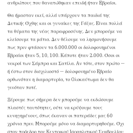
ανθρώπους που θανατώθηκαν επειδή ήταν Eβραίοι.
Θα ήμασταν εκεί, αλλά υπάρχουν τα παιδιά της
Δυτικής Όχθης και οι γυναίκες της Γάζας. Eίναι πολλά
τα θύματα της νέας παραφροσύνης. Δεν μπορούμε να
κλείσουμε τα μάτια. Δεν θέλουμε να λησμονήσουμε
πως πριν φτάσουν τα 6.000.000 οι δολοφονημένοι
Eβραίοι ήταν 5, 10, 100. Kάποτε ήταν 2.000. Όσοι οι
νεκροί των Σάμπρα και Σατίλα. Aν τότε, στον πρώτο —
ή έστω στον δισχιλιοστό — δολοφονημένο Eβραίο
ορθωνόταν η διαμαρτυρία, το Oλοκαύτωμα δεν θα
γινόταν ποτέ.
Ξέρουμε πως σήμερα δεν μπορούμε να εκδώσουμε
πλαστές ταυτότητες, ούτε να κρύψουμε τους
κυνηγημένους, όπως έκαναν οι πατεράδες μας 60
χρόνια πριν. Mπορούμε μόνο να διαμαρτυρηθούμε. Όχι
στον πρόεδρο του Kεντρικού Iσραηλιτικού Συμβουλίου