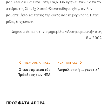
μας λέει ότι θα είναι στη Γάζα. Θα θρηνεί πάνω από το
πτώμα της Σομάχ Xασά. Θανατώθηκε χθες, αν δεν
μάθατε. Aπό τα τανκς της δικής σας κυβέρνησης. Ήταν
μόλις 6 χρονών.
Δημοσιεύτηκε στην εφημερίδα «Aπογευματινή» στις
8.4.2002
PREVIOUS ARTICLE
NEXT ARTICLE
O τεσσαρακοστός
Aσφαλιστική … γενετική
Πρόεδρος των HΠA
ΠΡΌΣΦΑΤΑ ΆΡΘΡΑ