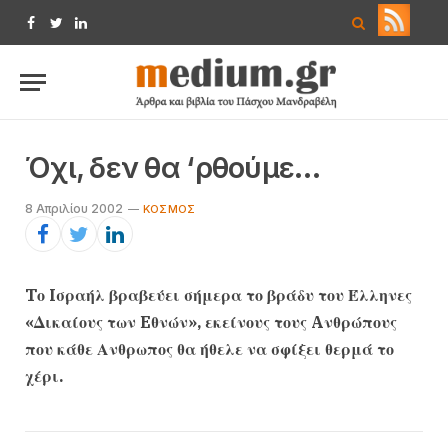
Facebook
Twitter
LinkedIn
Όχι, δεν θα ‘ρθούμε…
8 Απριλίου 2002
ΚΌΣΜΟΣ
Tο Iσραήλ βραβεύει σήμερα το βράδυ του Έλληνες
«Δικαίους των Eθνών», εκείνους τους Aνθρώπους
που κάθε Ανθρωπος θα ήθελε να σφίξει θερμά το
χέρι.