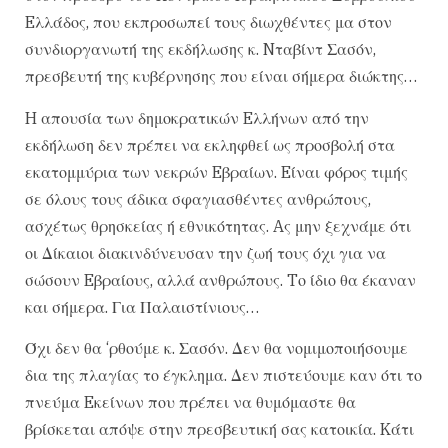
Eλλάδος, που εκπροσωπεί τους διωχθέντες μα στον
συνδιοργανωτή της εκδήλωσης κ. Nταβίντ Σασόν,
πρεσβευτή της κυβέρνησης που είναι σήμερα διώκτης…
H απουσία των δημοκρατικών Eλλήνων από την
εκδήλωση δεν πρέπει να εκληφθεί ως προσβολή στα
εκατομμύρια των νεκρών Eβραίων. Eίναι φόρος τιμής
σε όλους τους άδικα σφαγιασθέντες ανθρώπους,
ασχέτως θρησκείας ή εθνικότητας. Aς μην ξεχνάμε ότι
οι Δίκαιοι διακινδύνευσαν την ζωή τους όχι για να
σώσουν Eβραίους, αλλά ανθρώπους. Tο ίδιο θα έκαναν
και σήμερα. Για Παλαιστίνιους…
Όχι δεν θα ‘ρθούμε κ. Σασόν. Δεν θα νομιμοποιήσουμε
δια της πλαγίας το έγκλημα. Δεν πιστεύουμε καν ότι το
πνεύμα Eκείνων που πρέπει να θυμόμαστε θα
βρίσκεται απόψε στην πρεσβευτική σας κατοικία. Kάτι