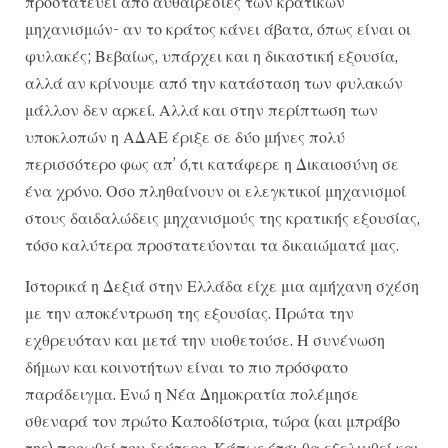
προστατεύει από αυθαιρεσίες των κρατικών
μηχανισμών- αν το κράτος κάνει άβατα, όπως είναι οι
φυλακές; Βεβαίως, υπάρχει και η δικαστική εξουσία,
αλλά αν κρίνουμε από την κατάσταση των φυλακών
μάλλον δεν αρκεί. Αλλά και στην περίπτωση των
υποκλοπών η ΑΔΑΕ έριξε σε δύο μήνες πολύ
περισσότερο φως απ’ ό,τι κατάφερε η Δικαιοσύνη σε
ένα χρόνο. Οσο πληθαίνουν οι ελεγκτικοί μηχανισμοί
στους δαιδαλώδεις μηχανισμούς της κρατικής εξουσίας,
τόσο καλύτερα προστατεύονται τα δικαιώματά μας.
Ιστορικά η Δεξιά στην Ελλάδα είχε μια αμήχανη σχέση
με την αποκέντρωση της εξουσίας. Πρώτα την
εχθρευόταν και μετά την υιοθετούσε. Η συνένωση
δήμων και κοινοτήτων είναι το πιο πρόσφατο
παράδειγμα. Ενώ η Νέα Δημοκρατία πολέμησε
σθεναρά τον πρώτο Καποδίστρια, τώρα (και μπράβο
της) προωθεί τον δεύτερο. Κάπως έτσι θα εξελιχθεί και