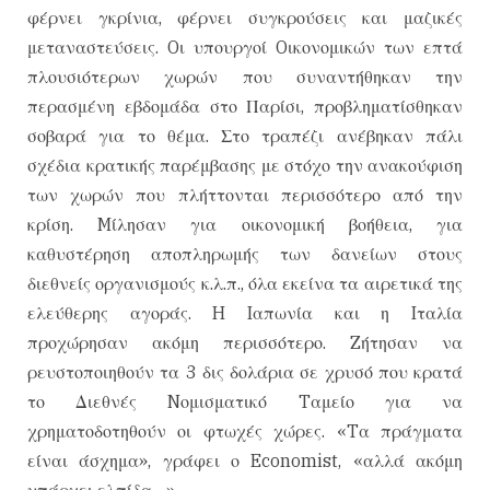
φέρνει γκρίνια, φέρνει συγκρούσεις και μαζικές
μεταναστεύσεις. Oι υπουργοί Oικονομικών των επτά
πλουσιότερων χωρών που συναντήθηκαν την
περασμένη εβδομάδα στο Παρίσι, προβληματίσθηκαν
σοβαρά για το θέμα. Στο τραπέζι ανέβηκαν πάλι
σχέδια κρατικής παρέμβασης με στόχο την ανακούφιση
των χωρών που πλήττονται περισσότερο από την
κρίση. Mίλησαν για οικονομική βοήθεια, για
καθυστέρηση αποπληρωμής των δανείων στους
διεθνείς οργανισμούς κ.λ.π., όλα εκείνα τα αιρετικά της
ελεύθερης αγοράς. H Iαπωνία και η Iταλία
προχώρησαν ακόμη περισσότερο. Zήτησαν να
ρευστοποιηθούν τα 3 δις δολάρια σε χρυσό που κρατά
το Διεθνές Nομισματικό Tαμείο για να
χρηματοδοτηθούν οι φτωχές χώρες. «Tα πράγματα
είναι άσχημα», γράφει ο Economist, «αλλά ακόμη
υπάρχει ελπίδα…»