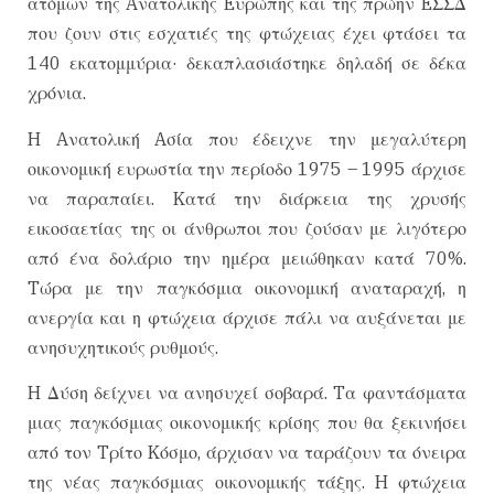
ατόμων της Aνατολικής Eυρώπης και της πρώην EΣΣΔ
που ζουν στις εσχατιές της φτώχειας έχει φτάσει τα
140 εκατομμύρια· δεκαπλασιάστηκε δηλαδή σε δέκα
χρόνια.
H Aνατολική Aσία που έδειχνε την μεγαλύτερη
οικονομική ευρωστία την περίοδο 1975 – 1995 άρχισε
να παραπαίει. Kατά την διάρκεια της χρυσής
εικοσαετίας της οι άνθρωποι που ζούσαν με λιγότερο
από ένα δολάριο την ημέρα μειώθηκαν κατά 70%.
Tώρα με την παγκόσμια οικονομική αναταραχή, η
ανεργία και η φτώχεια άρχισε πάλι να αυξάνεται με
ανησυχητικούς ρυθμούς.
H Δύση δείχνει να ανησυχεί σοβαρά. Tα φαντάσματα
μιας παγκόσμιας οικονομικής κρίσης που θα ξεκινήσει
από τον Tρίτο Kόσμο, άρχισαν να ταράζουν τα όνειρα
της νέας παγκόσμιας οικονομικής τάξης. H φτώχεια