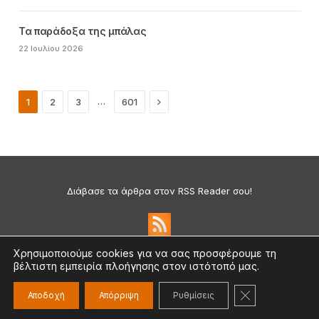
Τα παράδοξα της μπάλας
22 Ιουλίου 2026
Next
…
1
2
3
601
Διάβασε τα άρθρα στον RSS Reader σου!
Χρησιμοποιούμε cookies για να σας προσφέρουμε τη
βέλτιστη εμπειρία πλοήγησης στον ιστότοπό μας.
Πολιτική Απορρήτου & Cookies
©2026 medium.gr | Designed & Supported by
nat.ad
ΚΛΕΊΣΙΜΟ ΤΟ
Αποδοχή
Απόρριψη
Ρυθμίσεις