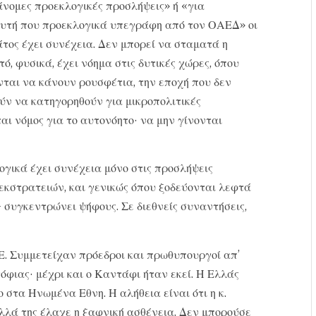
άνομες προεκλογικές προσλήψεις» ή «για
αυτή που προεκλογικά υπεγράφη από τον ΟΑΕΔ» οι
άτος έχει συνέχεια. Δεν μπορεί να σταματά η
ό, φυσικά, έχει νόημα στις δυτικές χώρες, όπου
νται να κάνουν ρουσφέτια, την εποχή που δεν
ύν να κατηγορηθούν για μικροπολιτικές
αι νόμος για το αυτονόητο· να μην γίνονται
λογικά έχει συνέχεια μόνο στις προσλήψεις
εκστρατειών, και γενικώς όπου ξοδεύονται λεφτά
 συγκεντρώνει ψήφους. Σε διεθνείς συναντήσεις,
Ε. Συμμετείχαν πρόεδροι και πρωθυπουργοί απ’
όφιας· μέχρι και ο Καντάφι ήταν εκεί. Η Ελλάς
στα Ηνωμένα Εθνη. Η αλήθεια είναι ότι η κ.
λλά της έλαχε η ξαφνική ασθένεια. Δεν μπορούσε