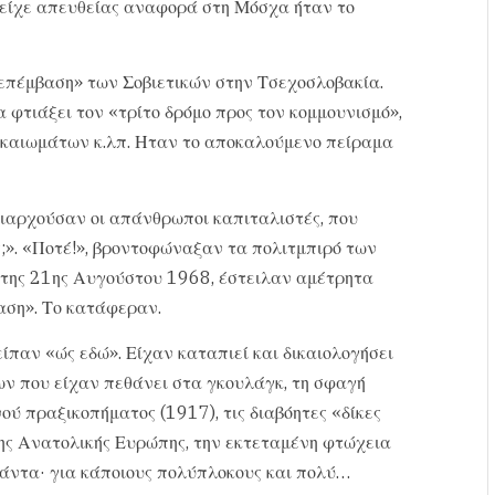
 είχε απευθείας αναφορά στη Μόσχα ήταν το
επέμβαση» των Σοβιετικών στην Τσεχοσλοβακία.
 φτιάξει τον «τρίτο δρόμο προς τον κομμουνισμό»,
ικαιωμάτων κ.λπ. Ηταν το αποκαλούμενο πείραμα
ιαρχούσαν οι απάνθρωποι καπιταλιστές, που
;». «Ποτέ!», βροντοφώναξαν τα πολιτμπιρό των
 της 21ης Αυγούστου 1968, έστειλαν αμέτρητα
αση». Το κατάφεραν.
είπαν «ώς εδώ». Είχαν καταπιεί και δικαιολογήσει
ων που είχαν πεθάνει στα γκουλάγκ, τη σφαγή
ύ πραξικοπήματος (1917), τις διαβόητες «δίκες
ης Ανατολικής Ευρώπης, την εκτεταμένη φτώχεια
άντα· για κάποιους πολύπλοκους και πολύ…