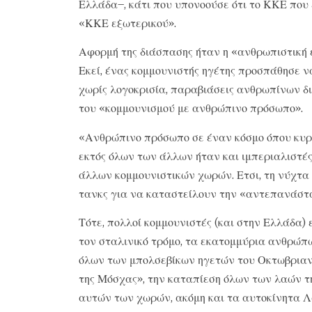
Ελλάδα–, κάτι που υπονοούσε ότι το ΚΚΕ που
«ΚΚΕ εξωτερικού».
Αφορμή της διάσπασης ήταν η «ανθρωπιστική 
Εκεί, ένας κομμουνιστής ηγέτης προσπάθησε να
χωρίς λογοκρισία, παραβιάσεις ανθρωπίνων δ
του «κομμουνισμού με ανθρώπινο πρόσωπο».
«Ανθρώπινο πρόσωπο σε έναν κόσμο όπου κυρ
εκτός όλων των άλλων ήταν και ιμπεριαλιστές
άλλων κομμουνιστικών χωρών. Ετσι, τη νύχτα
τανκς για να καταστείλουν την «αντεπανάστ
Τότε, πολλοί κομμουνιστές (και στην Ελλάδα) 
τον σταλινικό τρόμο, τα εκατομμύρια ανθρώπ
όλων των μπολσεβίκων ηγετών του Οκτωβριανο
της Μόσχας», την καταπίεση όλων των λαών τ
αυτών των χωρών, ακόμη και τα αυτοκίνητα Λ