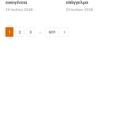
οικογένεια
επάγγελμα
24 Ιουλίου 2026
23 Ιουλίου 2026
Next
…
1
2
3
601