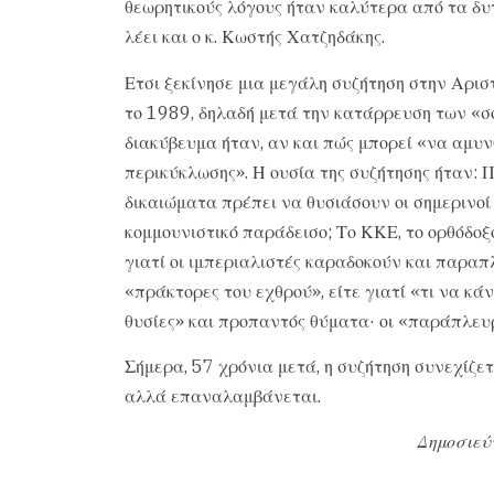
θεωρητικούς λόγους ήταν καλύτερα από τα δυ
λέει και ο κ. Κωστής Χατζηδάκης.
Ετσι ξεκίνησε μια μεγάλη συζήτηση στην Αρισ
το 1989, δηλαδή μετά την κατάρρευση των «σ
διακύβευμα ήταν, αν και πώς μπορεί «να αμυν
περικύκλωσης». Η ουσία της συζήτησης ήταν: Π
δικαιώματα πρέπει να θυσιάσουν οι σημερινοί
κομμουνιστικό παράδεισο; Το ΚΚΕ, το ορθόδοξο
γιατί οι ιμπεριαλιστές καραδοκούν και παραπλ
«πράκτορες του εχθρού», είτε γιατί «τι να κά
θυσίες» και προπαντός θύματα· οι «παράπλευ
Σήμερα, 57 χρόνια μετά, η συζήτηση συνεχίζε
αλλά επαναλαμβάνεται.
Δημοσιεύ