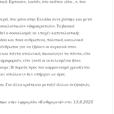
τικά. Εφτασαν, λοιπόν, στο «κάπου ώπα…», που
τερά, που μόνο στην Ελλάδα συνεχίστηκε και μετά
οσιαλιστικών» «δημοκρατιών». Το βασικό
θεί ο σοσιαλισμός σε εποχές καπιταλιστικής
όσα και ποια ανθρώπινα, πολιτικά, κοινωνικά
 άνθρωποι για να ζήσουν οι αυριανοί στον
 και πάντα σταλινικό, δικαιολογεί τα πάντα, είτε
ηροφορούν, είτε γιατί οι εκτελεσμένοι ήταν
νουμε; Η πορεία προς τον κομμουνισμό χρειάζεται
ρες απώλειες» δεν υπήρχαν ως όρος.
ται. Για άλλα κράτη και μεταξύ άλλων συζητητών,
τηκε στην εφημερίδα «Καθημερινή» στις 13.8.2025