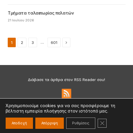
Τμήματα ταλαιπωρίας πελατών
21 Ιουλίου 2026
Next
…
1
2
3
601
Διάβασε τα άρθρα στον RSS Reader σου!
Χρησιμοποιούμε cookies για να σας προσφέρουμε τη
βέλτιστη εμπειρία πλοήγησης στον ιστότοπό μας.
Πολιτική Απορρήτου & Cookies
©2026 medium.gr | Designed & Supported by
nat.ad
ΚΛΕΊΣΙΜΟ ΤΟ
Αποδοχή
Απόρριψη
Ρυθμίσεις