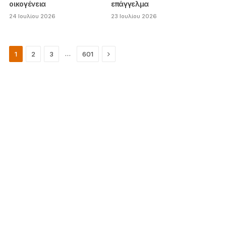
οικογένεια
επάγγελμα
24 Ιουλίου 2026
23 Ιουλίου 2026
Next
…
1
2
3
601