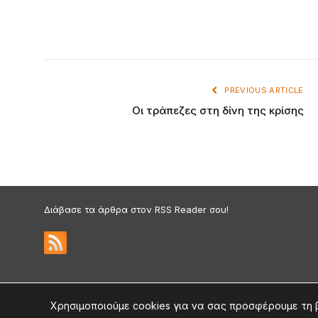
PREVIOUS ARTICLE
Οι τράπεζες στη δίνη της κρίσης
Διάβασε τα άρθρα στον RSS Reader σου!
Πολιτική Απορρήτου & Cookies
©2026 medium.gr | Designed & Supported by
nat.ad
Χρησιμοποιούμε cookies για να σας προσφέρουμε τη 