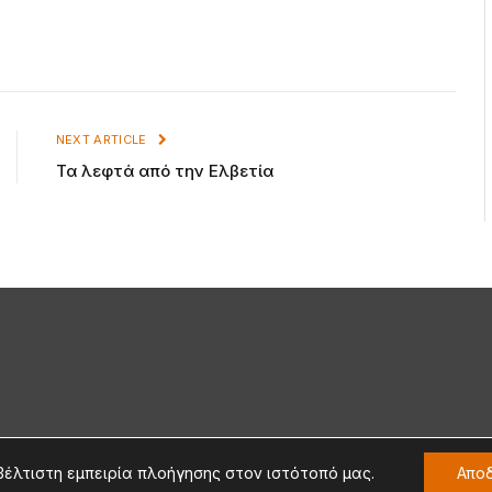
NEXT ARTICLE
Τα λεφτά από την Ελβετία
βέλτιστη εμπειρία πλοήγησης στον ιστότοπό μας.
Απο