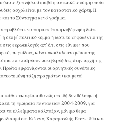
ο όποτε ξυπνήσει στραβά η αντιπολίτευση, η οποία
υδείς ασχολείται με τον καταστατικό χάρτη. Η
ς και το Σύνταγμα κενό γράμμα.
ν προβλέπει να παραιτείται η κυβέρνηση διότι
ή στο β΄ πολιτικό κόμμα ή διότι το ψηφοδέλτιο της
 στις ευρωεκλογές απ’ ό,τι στις εθνικές που
ρικές περιόδους, κάνει «κοιλιά» στο μέσον της
 μέτρα που παίρνουν οι κυβερνήσεις στην αρχή της
. Πρώτα εμφανίζονται οι αρνητικές συνέπειες
 κατεστημένη τάξη πραγμάτων) και μετά
με κάθε ευκαιρία πιθανώς επειδή δεν θέλουμε ή
Κατά τη «μοιραία πενταετία» 2004-2009, για
και τα ελλείμματα κάλπαζαν, μόνιμο θέμα
ιφνιδιασμό ο κ. Κώστας Καραμανλής. Εκανε δύο και