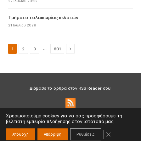
22 Ιουλίου 2026
Τμήματα ταλαιπωρίας πελατών
21 Ιουλίου 2026
Next
…
1
2
3
601
Διάβασε τα άρθρα στον RSS Reader σου!
Χρησιμοποιούμε cookies για να σας προσφέρουμε τη
βέλτιστη εμπειρία πλοήγησης στον ιστότοπό μας.
Πολιτική Απορρήτου & Cookies
©2026 medium.gr | Designed & Supported by
nat.ad
ΚΛΕΊΣΙΜΟ ΤΟ
Αποδοχή
Απόρριψη
Ρυθμίσεις