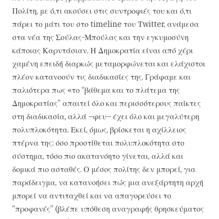
Πολίτη, με ό,τι ακούσει στις συντροφιές του και ό,τι
πάρει το μάτι του στο timeline του Τwitter, ανάμεσα
στα νέα της Σούλας-Μπούλας και την εγκυμοσύνη
κάποιας Καρντάσιαν. Η Δημοκρατία είναι από χέρι
χαμένη επειδή διαρκώς μεταμορφώνεται και ελάχιστοι
πλέον κατανοούν τις διαδικασίες της. Γράφαμε και
παλιότερα πως «το “βάθεμα και το πλάτεμα της
Δημοκρατίας” απαιτεί όλο και περισσότερους παίκτες
στη διαδικασία, αλλά –φευ– έχει όλο και μεγαλύτερη
πολυπλοκότητα. Εκεί, όμως, βρίσκεται η αχίλλειος
πτέρνα της: όσο προστίθεται πολυπλοκότητα στο
σύστημα, τόσο πιο ακατανόητο γίνεται, αλλά και
δομικά πιο ασταθές. Ο μέσος πολίτης δεν μπορεί, για
παράδειγμα, να κατανοήσει πώς μια ανεξάρτητη αρχή
μπορεί να αντιταχθεί και να απαγορεύσει το
“προφανές” (βλέπε υπόθεση αναγραφής θρησκεύματος