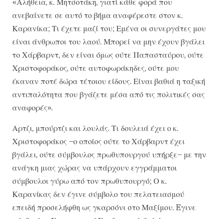
«Αλήθεια, κ. Μητσοτάκη, γιατί κάθε φορά που
ανεβαίνετε σε αυτό το βήμα αναφέρεστε στον κ.
Καρανίκα; Τι έχετε μαζί του; Εμένα οι συνεργάτες μου
είναι άνθρωποι του λαού. Μπορεί να μην έχουν βγάλει
το Χάρβαρντ, δεν είναι όμως ούτε Παπασταύρου, ούτε
Χριστοφοράκος, ούτε αυτοφωράκηδες, ούτε μου
έκαναν ποτέ δώρα τέτοιου είδους. Είναι βαθιά η ταξική
αντιπαλότητα που βγάζετε μέσα από τις πολιτικές σας
αναφορές».
Αρτζι, μπούρτζι και λουλάς. Τι δουλειά έχει ο κ.
Χριστοφοράκος –ο οποίος ούτε το Χάρβαρντ έχει
βγάλει, ούτε σύμβουλος πρωθυπουργού υπήρξε– με την
ανάγκη μιας χώρας να υπάρχουν εγγράμματοι
σύμβουλοι γύρω από τον πρωθυπουργό; Ο κ.
Καρανίκας δεν έγινε σύμβολο του πελατειασμού
επειδή προσελήφθη ως γκαρσόνι στο Μαξίμου. Eγινε