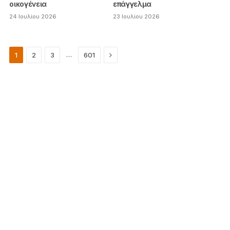
οικογένεια
επάγγελμα
24 Ιουλίου 2026
23 Ιουλίου 2026
Next
…
1
2
3
601