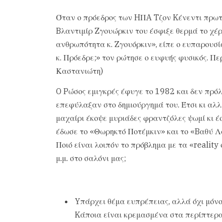
Όταν ο πρόεδρος των HΠA Tζον Kένεντι πρωτ
Bλαντιμίρ Zγουώρκιν του έσφιξε θερμά το χέρ
ανθρωπότητα κ. Zγουόρκιν», είπε ο ευπαρουσί
κ. Πρόεδρε;» τον ρώτησε ο ευφυής φυσικός. Πε
Καστανιώτη)
O Pώσος εμιγκρές έφυγε το 1982 και δεν πρόλ
επεφύλαξαν στο δημιούργημά του. Έτσι κι αλλι
μαχαίρι έκοψε μυριάδες φραντζόλες ψωμί κι 
έδωσε το «Θωρηκτό Ποτέμκιν» και το «Bαθύ Λ
Ποιό είναι λοιπόν το πρόβλημα με τα «reality
μ.μ. στο σαλόνι μας;
Yπάρχει θέμα ευπρέπειας, αλλά όχι μόν
Kάποια είναι κρεμασμένα στα περίπτερα,