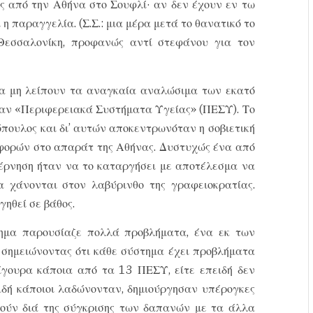
ες από την Αθήνα στο Σουφλί· αν δεν έχουν εν τω
 παραγγελία. (Σ.Σ.: μια μέρα μετά το θανατικό το
Θεσσαλονίκη, προφανώς αντί στεφάνου για τον
να μη λείπουν τα αναγκαία αναλώσιμα των εκατό
ταν «Περιφερειακά Συστήματα Υγείας» (ΠΕΣΥ). Το
πουλος και δι’ αυτών αποκεντρωνόταν η σοβιετική
αφορών στο απαράτ της Αθήνας. Δυστυχώς ένα από
έρνηση ήταν να το καταργήσει με αποτέλεσμα να
 χάνονται στον λαβύρινθο της γραφειοκρατίας.
ηθεί σε βάθος.
τημα παρουσίαζε πολλά προβλήματα, ένα εκ των
 σημειώνοντας ότι κάθε σύστημα έχει προβλήματα
Σίγουρα κάποια από τα 13 ΠΕΣΥ, είτε επειδή δεν
ειδή κάποιοι λαδώνονταν, δημιούργησαν υπέρογκες
ούν διά της σύγκρισης των δαπανών με τα άλλα