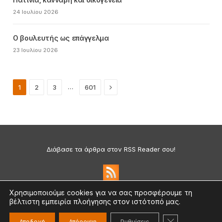
24 Ιουλίου 2026
Ο βουλευτής ως επάγγελμα
23 Ιουλίου 2026
Next
…
1
2
3
601
Διάβασε τα άρθρα στον RSS Reader σου!
Χρησιμοποιούμε cookies για να σας προσφέρουμε τη
βέλτιστη εμπειρία πλοήγησης στον ιστότοπό μας.
Πολιτική Απορρήτου & Cookies
©2026 medium.gr | Designed & Supported by
nat.ad
ΚΛΕΊΣΙΜΟ ΤΟ
Αποδοχή
Απόρριψη
Ρυθμίσεις