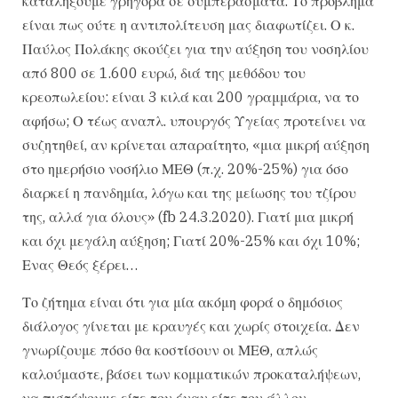
καταλήξουμε γρήγορα σε συμπεράσματα. Το πρόβλημα
είναι πως ούτε η αντιπολίτευση μας διαφωτίζει. Ο κ.
Παύλος Πολάκης σκούζει για την αύξηση του νοσηλίου
από 800 σε 1.600 ευρώ, διά της μεθόδου του
κρεοπωλείου: είναι 3 κιλά και 200 γραμμάρια, να το
αφήσω; Ο τέως αναπλ. υπουργός Υγείας προτείνει να
συζητηθεί, αν κρίνεται απαραίτητο, «μια μικρή αύξηση
στο ημερήσιο νοσήλιο ΜΕΘ (π.χ. 20%-25%) για όσο
διαρκεί η πανδημία, λόγω και της μείωσης του τζίρου
της, αλλά για όλους» (fb 24.3.2020). Γιατί μια μικρή
και όχι μεγάλη αύξηση; Γιατί 20%-25% και όχι 10%;
Ενας Θεός ξέρει…
Το ζήτημα είναι ότι για μία ακόμη φορά ο δημόσιος
διάλογος γίνεται με κραυγές και χωρίς στοιχεία. Δεν
γνωρίζουμε πόσο θα κοστίσουν οι ΜΕΘ, απλώς
καλούμαστε, βάσει των κομματικών προκαταλήψεων,
να πιστέψουμε είτε τον έναν είτε τον άλλον.