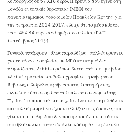
λειτουργίας σε 573,18 ευρώ. Η έρευνα που έγινε στη
μονάδα εντατικής θεραπείας (ΜΕΘ) του
πανεπιστημιακού νοσοκομείου Ηρακλείου Κρήτης, για
την τετραετία 2014-2017, έδειξε ότι το μέσο κόστος
ήταν 464,84 ευρώ ανά ημέρα νοσηλείας (ΕΑΠ,
Σεπτέμβριος 2019).
Γενικώς υπάρχουν –όλως παραδόξως– πολλές έρευνες
για το κόστος νοσηλείας σε ΜΕΘ και καμιά δεν
πλησιάζει τις 2.000 ευρώ που διατυμπάνισε –με βάση
«διεθνή εμπειρία και βιβλιογραφία»– η κυβέρνηση.
Βεβαίως, ο διάβολος κρύβεται στις λεπτομέρειες,
ειδικώς σε ό,τι αφορά τα πολύπλοκα οικονομικά της
Υγείας. Τα παραπάνω στοιχεία είναι του παρελθόντος
και πολλά μπορεί να έχουν αλλάξει· στις έρευνες που
γίνονται στο Δημόσιο δεν προσμετρούνται το κόστος
αποσβέσεων και πιθανώς άλλα κόστη. Δεν πρέπει να