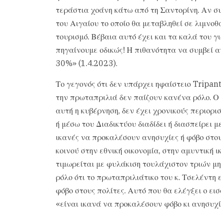
τεράστια χοάνη κάτω από τη Σαντορίνη. Αν σ
του Αιγαίου το οποίο θα μεταβληθεί σε λιμνοθ
τουρισμό. Βέβαια αυτό έχει και τα καλά του γ
πηγαίνουμε οδικώς! Η πιθανότητα να συμβεί α
30%» (1.4.2023).
Το γεγονός ότι δεν υπάρχει ηφαίστειο Tripan
την πρωταπριλιά δεν παίζουν κανένα ρόλο. Ο
αυτή η κυβέρνηση, δεν έχει χρονικούς περιορι
ή μέσω του Διαδικτύου διαδίδει ή διασπείρει μ
ικανές να προκαλέσουν ανησυχίες ή φόβο στου
κοινού στην εθνική οικονομία, στην αμυντική ι
τιμωρείται με φυλάκιση τουλάχιστον τριών μη
ρόλο ότι το πρωταπριλιάτικο του κ. Τσελέντη
φόβο στους πολίτες. Αυτό που θα ελέγξει ο ε
«είναι ικανά να προκαλέσουν φόβο κι ανησυχί