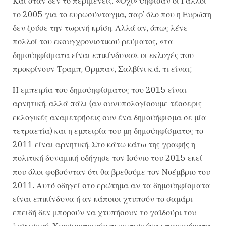
Και όταν δεν το περιμένεις. «Οχι» ψήφισαν οι Γάλλοι
το 2005 για το ευρωσύνταγμα, παρ’ όλο που η Ευρώπη
δεν ζούσε την τωρινή κρίση. Αλλά αν, όπως λένε
πολλοί του εκσυγχρονιστικού ρεύματος, «τα
δημοψηφίσματα είναι επικίνδυνα», οι εκλογές που
προκρίνουν Τραμπ, Ορμπαν, Σαλβίνι κ.ά. τι είναι;
Η εμπειρία του δημοψηφίσματος του 2015 είναι
αρνητική, αλλά πάλι (αν συνυπολογίσουμε τέσσερις
εκλογικές αναμετρήσεις συν ένα δημοψήφισμα σε μία
τετραετία) και η εμπειρία του μη δημοψηφίσματος το
2011 είναι αρνητική. Στο κάτω κάτω της γραφής η
πολιτική δυναμική οδήγησε τον Ιούνιο του 2015 εκεί
που όλοι φοβούνταν ότι θα βρεθούμε τον Νοέμβριο του
2011. Αυτό οδηγεί στο ερώτημα αν τα δημοψηφίσματα
είναι επικίνδυνα ή αν κάποιοι χτυπούν το σαμάρι
επειδή δεν μπορούν να χτυπήσουν το γαϊδούρι του
λαϊκισμού. Χρησιμοποιούν πεφωτισμένα επιχειρήματα