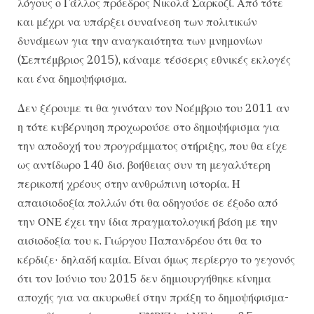
λόγους ο Γάλλος πρόεδρος Νικολά Σαρκοζί. Από τότε
και μέχρι να υπάρξει συναίνεση των πολιτικών
δυνάμεων για την αναγκαιότητα των μνημονίων
(Σεπτέμβριος 2015), κάναμε τέσσερις εθνικές εκλογές
και ένα δημοψήφισμα.
Δεν ξέρουμε τι θα γινόταν τον Νοέμβριο του 2011 αν
η τότε κυβέρνηση προχωρούσε στο δημοψήφισμα για
την αποδοχή του προγράμματος στήριξης, που θα είχε
ως αντίδωρο 140 δισ. βοήθειας συν τη μεγαλύτερη
περικοπή χρέους στην ανθρώπινη ιστορία. Η
απαισιοδοξία πολλών ότι θα οδηγούσε σε έξοδο από
την ΟΝΕ έχει την ίδια πραγματολογική βάση με την
αισιοδοξία του κ. Γιώργου Παπανδρέου ότι θα το
κέρδιζε· δηλαδή καμία. Είναι όμως περίεργο το γεγονός
ότι τον Ιούνιο του 2015 δεν δημιουργήθηκε κίνημα
αποχής για να ακυρωθεί στην πράξη το δημοψήφισμα-