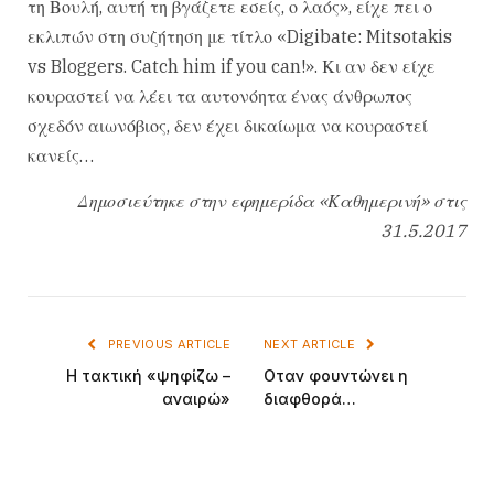
τη Βουλή, αυτή τη βγάζετε εσείς, ο λαός», είχε πει ο
εκλιπών στη συζήτηση με τίτλο «Digibate: Mitsotakis
vs Bloggers. Catch him if you can!». Κι αν δεν είχε
κουραστεί να λέει τα αυτονόητα ένας άνθρωπος
σχεδόν αιωνόβιος, δεν έχει δικαίωμα να κουραστεί
κανείς…
Δημοσιεύτηκε στην εφημερίδα «Καθημερινή» στις
31.5.2017
PREVIOUS ARTICLE
NEXT ARTICLE
Η τακτική «ψηφίζω –
Οταν φουντώνει η
αναιρώ»
διαφθορά…