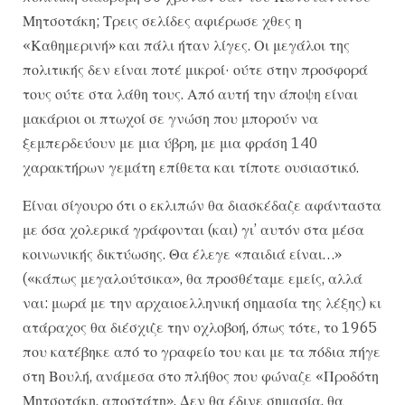
Μητσοτάκη; Τρεις σελίδες αφιέρωσε χθες η
«Καθημερινή» και πάλι ήταν λίγες. Οι μεγάλοι της
πολιτικής δεν είναι ποτέ μικροί· ούτε στην προσφορά
τους ούτε στα λάθη τους. Από αυτή την άποψη είναι
μακάριοι οι πτωχοί σε γνώση που μπορούν να
ξεμπερδεύουν με μια ύβρη, με μια φράση 140
χαρακτήρων γεμάτη επίθετα και τίποτε ουσιαστικό.
Είναι σίγουρο ότι ο εκλιπών θα διασκέδαζε αφάνταστα
με όσα χολερικά γράφονται (και) γι’ αυτόν στα μέσα
κοινωνικής δικτύωσης. Θα έλεγε «παιδιά είναι…»
(«κάπως μεγαλούτσικα», θα προσθέταμε εμείς, αλλά
ναι: μωρά με την αρχαιοελληνική σημασία της λέξης) κι
ατάραχος θα διέσχιζε την οχλοβοή, όπως τότε, το 1965
που κατέβηκε από το γραφείο του και με τα πόδια πήγε
στη Βουλή, ανάμεσα στο πλήθος που φώναζε «Προδότη
Μητσοτάκη, αποστάτη». Δεν θα έδινε σημασία, θα