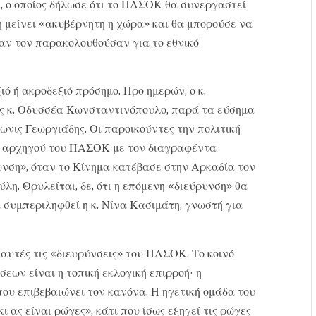
 ο οποίος δήλωσε ότι το ΠΑΣΟΚ θα συνεργαστεί
η μείνει «ακυβέρνητη η χώρα» και θα μπορούσε να
«αν τον παρακολουθούσαν για το εθνικό
ό ή ακροδεξιό πρόσημο. Προ ημερών, ο κ.
ς κ. Οδυσσέα Κωνσταντινόπουλο, παρά τα εύσημα
δωνις Γεωργιάδης. Οι παροικούντες την πολιτική
ου αρχηγού του ΠΑΣΟΚ με τον διαγραφέντα
υνση», όταν το Κίνημα κατέβασε στην Αρκαδία τον
λη. Θρυλείται, δε, ότι η επόμενη «διεύρυνση» θα
 συμπεριληφθεί η κ. Νίνα Κασιμάτη, γνωστή για
 αυτές τις «διευρύνσεις» του ΠΑΣΟΚ. Το κοινό
ων είναι η τοπική εκλογική επιρροή· η
που επιβεβαιώνει τον κανόνα. Η ηγετική ομάδα του
 ας είναι ρώγες», κάτι που ίσως εξηγεί τις ρώγες