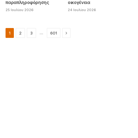
παραπληροφόρησης
οικογένεια
25 Ιουλίου 2026
24 Ιουλίου 2026
Next
…
1
2
3
601