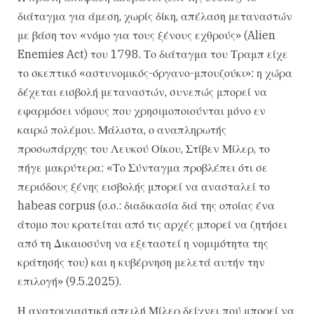
διάταγμα για άμεση, χωρίς δίκη, απέλαση μεταναστών
με βάση τον «νόμο για τους ξένους εχθρούς» (Alien
Enemies Act) του 1798. Το διάταγμα του Τραμπ είχε
το σκεπτικό «αστυνομικός-όργανο-μπουζούκι»: η χώρα
δέχεται εισβολή μεταναστών, συνεπώς μπορεί να
εφαρμόσει νόμους που χρησιμοποιούνται μόνο εν
καιρώ πολέμου. Μάλιστα, ο αναπληρωτής
προσωπάρχης του Λευκού Οίκου, Στίβεν Μίλερ, το
πήγε μακρύτερα: «Το Σύνταγμα προβλέπει ότι σε
περιόδους ξένης εισβολής μπορεί να ανασταλεί το
habeas corpus (σ.σ.: διαδικασία διά της οποίας ένα
άτομο που κρατείται από τις αρχές μπορεί να ζητήσει
από τη Δικαιοσύνη να εξεταστεί η νομιμότητα της
κράτησής του) και η κυβέρνηση μελετά αυτήν την
επιλογή» (9.5.2025).
Η ανατριχιαστική απειλή Μίλερ δείχνει πού μπορεί να