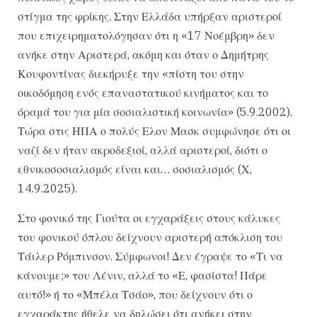
στίγμα της φρίκης. Στην Ελλάδα υπήρξαν αριστεροί
που επιχειρηματολόγησαν ότι η «17 Νοέμβρη» δεν
ανήκε στην Αριστερά, ακόμη και όταν ο Δημήτρης
Κουφοντίνας διεκήρυξε την «πίστη του στην
οικοδόμηση ενός επαναστατικού κινήματος και το
όραμά του για μία σοσιαλιστική κοινωνία» (5.9.2002).
Τώρα στις ΗΠΑ ο πολύς Ελον Μασκ συμφώνησε ότι οι
ναζί δεν ήταν ακροδεξιοί, αλλά αριστεροί, διότι ο
εθνικοσοσιαλισμός είναι και… σοσιαλισμός (Χ,
14.9.2025).
Στο φονικό της Γιούτα οι εγχαράξεις στους κάλυκες
του φονικού όπλου δείχνουν αριστερή απόκλιση του
Τάιλερ Ρόμπινσον. Σύμφωνοι! Δεν έγραψε το «Τι να
κάνουμε;» του Λένιν, αλλά το «Ε, φασίστα! Πάρε
αυτό!» ή το «Μπέλα Τσάο», που δείχνουν ότι ο
εγχαράκτης ήθελε να δηλώσει ότι ανήκει στην