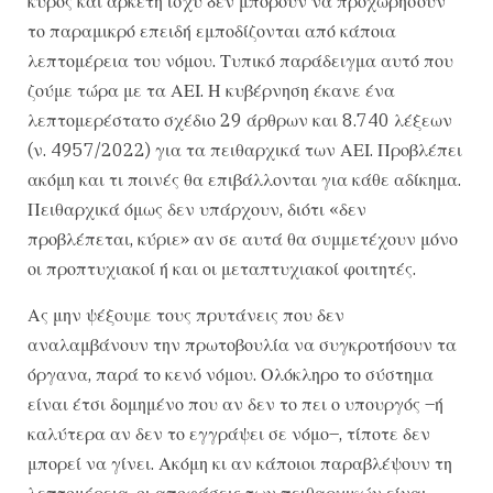
κύρος και αρκετή ισχύ δεν μπορούν να προχωρήσουν
το παραμικρό επειδή εμποδίζονται από κάποια
λεπτομέρεια του νόμου. Τυπικό παράδειγμα αυτό που
ζούμε τώρα με τα ΑΕΙ. Η κυβέρνηση έκανε ένα
λεπτομερέστατο σχέδιο 29 άρθρων και 8.740 λέξεων
(ν. 4957/2022) για τα πειθαρχικά των ΑΕΙ. Προβλέπει
ακόμη και τι ποινές θα επιβάλλονται για κάθε αδίκημα.
Πειθαρχικά όμως δεν υπάρχουν, διότι «δεν
προβλέπεται, κύριε» αν σε αυτά θα συμμετέχουν μόνο
οι προπτυχιακοί ή και οι μεταπτυχιακοί φοιτητές.
Ας μην ψέξουμε τους πρυτάνεις που δεν
αναλαμβάνουν την πρωτοβουλία να συγκροτήσουν τα
όργανα, παρά το κενό νόμου. Ολόκληρο το σύστημα
είναι έτσι δομημένο που αν δεν το πει ο υπουργός –ή
καλύτερα αν δεν το εγγράψει σε νόμο–, τίποτε δεν
μπορεί να γίνει. Ακόμη κι αν κάποιοι παραβλέψουν τη
λεπτομέρεια, οι αποφάσεις των πειθαρχικών είναι