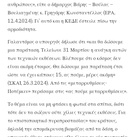
ανθρώπους», είπε ο δήμαρχος Βάρης – Βούλας –
Βουλιαγμένης κ. Γρηγόρης Κωνσταντέλλος (ΕΡΑ,
12.4.2024). Γι’ αυτό και η ΚΕΔΕ έστειλε πίσω την
αρμοδιότητα.
Γαλαντόμος ο υπουργός δήλωσε ότι «και θα δώσουμε
μια παράταση. Τελείωνε 31 Μαρτίου η ανάγκη αυτών
των τεχνικών εκθέσεων. Βλέπουμε ότι ο κόσμος δεν
είναι ακόμη έτοιμος. Θα δώσουμε μια παράταση έτσι
ώστε να έχει κάποιες 15, ας πούμε, μέρες ακόμη»
(ΣΚΑΪ, 26.3.2024). Από τις «μεταρρυθμίσεις-
Ποτέμκιν» περάσαμε στις «ας πούμε μεταρρυθμίσεις».
Το θέμα είναι να μη φτάσει η φωτιά στα σπίτια, διότι
τότε δεν τα σώζουν ούτε χίλιες τεχνικές εκθέσεις. Για
το «πιστοποιητικό πυροπροστασίας» του κράτους,
δηλαδή την απομάκρυνση βιομάζας από τα δάση, ο
υπουργός έθεσε στόχους: «Θα έλεγα σε μία πενταετία,