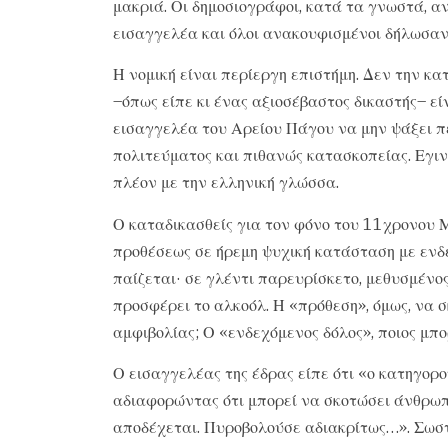
μακριά. Οι δημοσιογράφοι, κατά τα γνωστά, 
εισαγγελέα και όλοι ανακουφισμένοι δήλωσαν 
Η νομική είναι περίεργη επιστήμη. Δεν την κατ
–όπως είπε κι ένας αξιοσέβαστος δικαστής– ε
εισαγγελέα του Αρείου Πάγου να μην ψάξει π
πολιτεύματος και πιθανώς κατασκοπείας. Εγιν
πλέον με την ελληνική γλώσσα.
Ο καταδικασθείς για τον φόνο του 11χρονου 
προθέσεως σε ήρεμη ψυχική κατάσταση με ενδ
παίζεται· σε γλέντι παρευρίσκετο, μεθυσμένο
προσφέρει το αλκοόλ. Η «πρόθεση», όμως, να 
αμφιβολίας; Ο «ενδεχόμενος δόλος», ποιος μπο
Ο εισαγγελέας της έδρας είπε ότι «ο κατηγορο
αδιαφορώντας ότι μπορεί να σκοτώσει άνθρωπο
αποδέχεται. Πυροβολούσε αδιακρίτως…». Σωστ