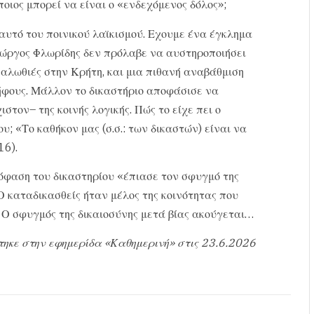
οιος μπορεί να είναι ο «ενδεχόμενος δόλος»;
υτό του ποινικού λαϊκισμού. Εχουμε ένα έγκλημα
 Γιώργος Φλωρίδης δεν πρόλαβε να αυστηροποιήσει
μπαλωθιές στην Κρήτη, και μια πιθανή αναβάθμιση
ήφους. Μάλλον το δικαστήριο αποφάσισε να
ιστον– της κοινής λογικής. Πώς το είχε πει ο
; «Το καθήκον μας (σ.σ.: των δικαστών) είναι να
16).
όφαση του δικαστηρίου «έπιασε τον σφυγμό της
 Ο καταδικασθείς ήταν μέλος της κοινότητας που
 Ο σφυγμός της δικαιοσύνης μετά βίας ακούγεται…
τηκε στην εφημερίδα «Καθημερινή» στις 23.6.2026