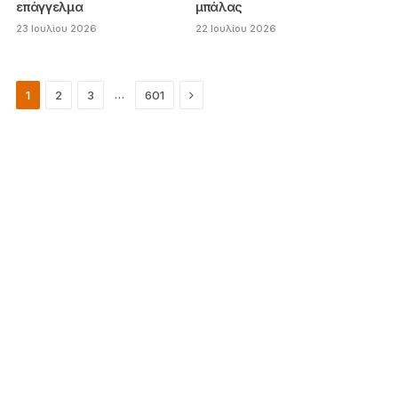
επάγγελμα
μπάλας
23 Ιουλίου 2026
22 Ιουλίου 2026
Next
…
1
2
3
601