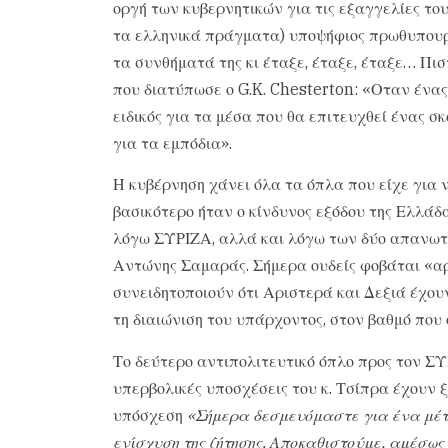
οργή των κυβερνητικών για τις εξαγγελίες το
τα ελληνικά πράγματα) υποψήφιος πρωθυπουρ
τα συνθήματά της κι έταξε, έταξε, έταξε… Πισ
που διατύπωσε ο G.K. Chesterton: «Οταν ένας 
ειδικός για τα μέσα που θα επιτευχθεί ένας σκ
για τα εμπόδια».
Η κυβέρνηση χάνει όλα τα όπλα που είχε για 
βασικότερο ήταν ο κίνδυνος εξόδου της Ελλάδ
λόγω ΣΥΡΙΖΑ, αλλά και λόγω των δύο απανωτ
Αντώνης Σαμαράς. Σήμερα ουδείς φοβάται «αρ
συνειδητοποιούν ότι Αριστερά και Δεξιά έχου
τη διαιώνιση του υπάρχοντος, στον βαθμό που 
Το δεύτερο αντιπολιτευτικό όπλο προς τον ΣΥ
υπερβολικές υποσχέσεις του κ. Τσίπρα έχουν ξ
υπόσχεση
«Σήμερα δεσμευόμαστε για ένα μέτρ
ενίσχυση της ζήτησης. Αποκαθιστούμε, αμέσως