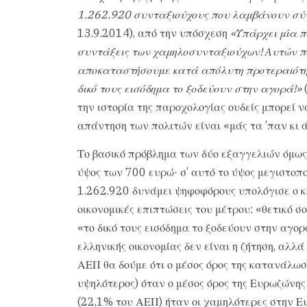
1.262.920 συνταξιούχους που λαμβάνουν σύν
13.9.2014), από την υπόσχεση
«Υπάρχει μία π
συντάξεις των χαμηλοσυνταξιούχων! Αυτών π
αποκαταστήσουμε κατά απόλυτη προτεραιότητ
δικό τους εισόδημα το ξοδεύουν στην αγορά!»
(
την ιστορία της παροχολογίας ουδείς μπορεί ν
απάντηση των πολιτών είναι «μάς τα ’παν κι ά
Το βασικό πρόβλημα των δύο εξαγγελιών όμως 
ύψος των 700 ευρώ· σ’ αυτό το ύψος μεγιστοπο
1.262.920 δυνάμει ψηφοφόρους υπολόγισε ο κ. 
οικονομικές επιπτώσεις του μέτρου: «θετικό σοκ
«το δικό τους εισόδημα το ξοδεύουν στην αγορ
ελληνικής οικονομίας δεν είναι η ζήτηση, αλλ
ΑΕΠ θα δούμε ότι ο μέσος όρος της κατανάλω
υψηλότερος) όταν ο μέσος όρος της Ευρωζώνης
(22,1% του ΑΕΠ) ήταν οι χαμηλότερες στην Ευ