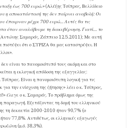
ταξη έως 700 ευρώ.»
(Αλέξης Τσίπρας, Βελλίδειο
ου η αποκατάστασή της δεν παίρνει αναβολή: Οι
ου έπαιρναν μέχρι 700 ευρώ… Αυτές θα τις
α όταν αναλάβουμε τη διακυβέρνηση. Γιατί… το
Αντώνης Σαμαράς, Ζάππειο 12.5.2011); Με αυτή
α πιστέψει ότι ο ΣΥΡΙΖΑ θα μας καταστρέψει. Η
λλοι».
δεν είναι το πανομοιότυπό τους ακόμη και στο
ιείται η εκλογική απόδοση της εξαγγελίας:
Τσίπρας. Είναι η πανομοιότυπη λογική για τις
 για την ενίσχυση της ζήτησης» λέει ο κ. Τσίπρας,
ά!» έλεγε ο κ. Σαμαράς. Το πρόβλημα όμως της
ά η παραγωγή. Εξετάζοντας τη δομή του ελληνικού
σης τη δεκαετία 2000-2010 ήταν 90,7% (ο
 ήταν 77,8%. Αντιθέτως, οι ελληνικές εξαγωγές
ρωζώνη (μ.ό. 38,3%).