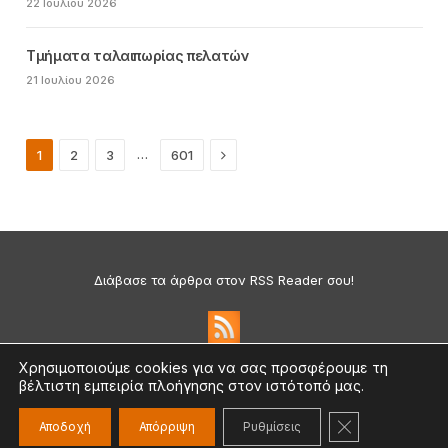
22 Ιουλίου 2026
Τμήματα ταλαιπωρίας πελατών
21 Ιουλίου 2026
Next
…
1
2
3
601
Διάβασε τα άρθρα στον RSS Reader σου!
Χρησιμοποιούμε cookies για να σας προσφέρουμε τη
βέλτιστη εμπειρία πλοήγησης στον ιστότοπό μας.
Πολιτική Απορρήτου & Cookies
©2026 medium.gr | Designed & Supported by
nat.ad
ΚΛΕΊΣΙΜΟ ΤΟ
Αποδοχή
Απόρριψη
Ρυθμίσεις