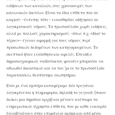
ειδήσεων των καναλιών, στις χρονοσειρές των
κοινωνικών δικτύων. Είναι τα ίδια επίθετα που σε
καιρούς –έντυπης τότε– ευαισθησίας οδήγησαν σε
λογοκριτικούς νόμους. Τα πρωτοσέλιδα χωρίς ειδήσεις,
αλλά με πολλούς χαρακτηρισμούς –όπως π.χ. «Ιδού το
τέρας»– έγιναν αφορμή για τους νόμους περί
προσωπικών δεδομένων των κατηγορουμένων. Το
σκεπτικό ήταν ευαίσθητο και αφελές. Επειδή ο
δημοσιογραφικώς «αδίστακτος φονιάς» μπορούσε να
αθωωθεί δικαστικώς και να του ‘μενε το πρωτοσέλιδο
παρατσούκλι, θεσπίστηκε σιωπητήριο.
Ετσι με ένα σμπάρο καταφέραμε δύο τρυγόνια:
λογοκρίνεται η πληροφορία, δηλαδή το γεγονός (ποιον
διώκει μια δημόσια αρχή) και μένουν ανέπαφα τα
ενημερωτικώς άχρηστα επίθετα, που με κάθε ευκαιρία
ξαναβγαίνουν στην επιφάνεια ακόμη και από μέσα