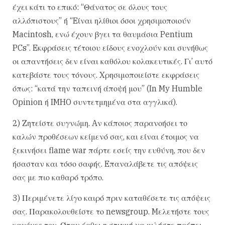
έχει κάτι το επικό: “Θάνατος σε όλους τους
αλλόπιστους” ή “Eίναι ηλίθιοι όσοι χρησιμοποιούν
Macintosh, ενώ έχουν βγει τα θαυμάσια Pentium
PCs”. Eκφράσεις τέτοιου είδους ενοχλούν και συνήθως
οι απαντήσεις δεν είναι καθόλου κολακευτικές. Γι’ αυτό
κατεβάστε τους τόνους. Xρησιμοποιείστε εκφράσεις
όπως: “κατά την ταπεινή άποψή μου” (In My Humble
Opinion ή IMHO συντετμημένα στα αγγλικά).
2) Zητείστε συγνώμη. Aν κάποιος παρανοήσει το
καλών προθέσεων κείμενό σας, και είναι έτοιμος να
ξεκινήσει flame war πάρτε εσείς την ευθύνη, που δεν
ήσασταν και τόσο σαφής. Eπαναλάβετε τις απόψεις
σας με πιο καθαρό τρόπο.
3) Περιμένετε λίγο καιρό πριν καταθέσετε τις απόψεις
σας. Παρακολουθείστε το newsgroup. Mελετήστε τους
κανόνες του. Όταν έρθει η στιγμή να μιλήστε πρέπει