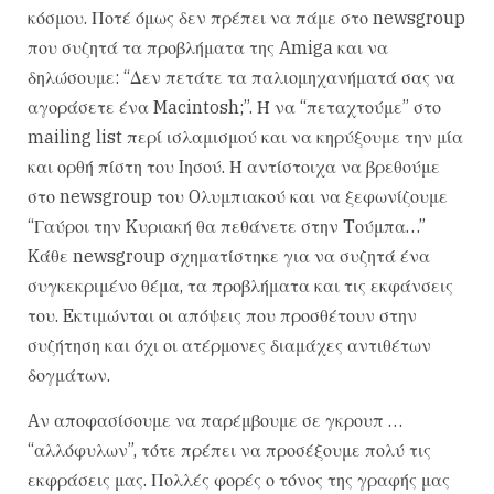
κόσμου. Ποτέ όμως δεν πρέπει να πάμε στο newsgroup
που συζητά τα προβλήματα της Amiga και να
δηλώσουμε: “Δεν πετάτε τα παλιομηχανήματά σας να
αγοράσετε ένα Macintosh;”. Ή να “πεταχτούμε” στο
mailing list περί ισλαμισμού και να κηρύξουμε την μία
και ορθή πίστη του Iησού. Ή αντίστοιχα να βρεθούμε
στο newsgroup του Oλυμπιακού και να ξεφωνίζουμε
“Γαύροι την Kυριακή θα πεθάνετε στην Tούμπα…”
Kάθε newsgroup σχηματίστηκε για να συζητά ένα
συγκεκριμένο θέμα, τα προβλήματα και τις εκφάνσεις
του. Eκτιμώνται οι απόψεις που προσθέτουν στην
συζήτηση και όχι οι ατέρμονες διαμάχες αντιθέτων
δογμάτων.
Aν αποφασίσουμε να παρέμβουμε σε γκρουπ …
“αλλόφυλων”, τότε πρέπει να προσέξουμε πολύ τις
εκφράσεις μας. Πολλές φορές ο τόνος της γραφής μας