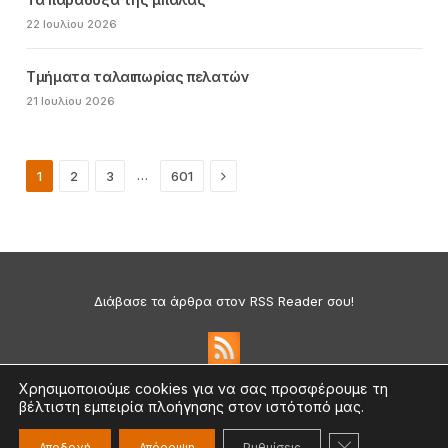
22 Ιουλίου 2026
Τμήματα ταλαιπωρίας πελατών
21 Ιουλίου 2026
Next
…
1
2
3
601
Διάβασε τα άρθρα στον RSS Reader σου!
Χρησιμοποιούμε cookies για να σας προσφέρουμε τη
βέλτιστη εμπειρία πλοήγησης στον ιστότοπό μας.
Πολιτική Απορρήτου & Cookies
©2026 medium.gr | Designed & Supported by
nat.ad
ΚΛΕΊΣΙΜΟ ΤΟ
Αποδοχή
Απόρριψη
Ρυθμίσεις