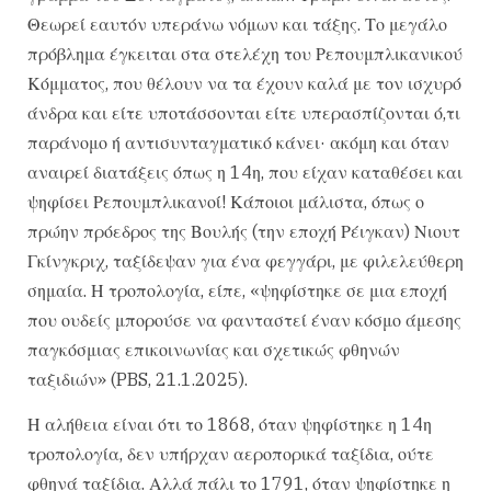
Θεωρεί εαυτόν υπεράνω νόμων και τάξης. Το μεγάλο
πρόβλημα έγκειται στα στελέχη του Ρεπουμπλικανικού
Κόμματος, που θέλουν να τα έχουν καλά με τον ισχυρό
άνδρα και είτε υποτάσσονται είτε υπερασπίζονται ό,τι
παράνομο ή αντισυνταγματικό κάνει· ακόμη και όταν
αναιρεί διατάξεις όπως η 14η, που είχαν καταθέσει και
ψηφίσει Ρεπουμπλικανοί! Κάποιοι μάλιστα, όπως ο
πρώην πρόεδρος της Βουλής (την εποχή Ρέιγκαν) Νιουτ
Γκίνγκριχ, ταξίδεψαν για ένα φεγγάρι, με φιλελεύθερη
σημαία. Η τροπολογία, είπε, «ψηφίστηκε σε μια εποχή
που ουδείς μπορούσε να φανταστεί έναν κόσμο άμεσης
παγκόσμιας επικοινωνίας και σχετικώς φθηνών
ταξιδιών» (PBS, 21.1.2025).
Η αλήθεια είναι ότι το 1868, όταν ψηφίστηκε η 14η
τροπολογία, δεν υπήρχαν αεροπορικά ταξίδια, ούτε
φθηνά ταξίδια. Αλλά πάλι το 1791, όταν ψηφίστηκε η