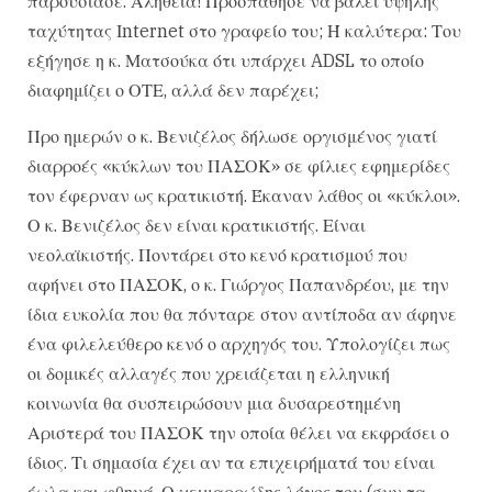
παρουσίασε. Αλήθεια! Προσπάθησε να βάλει υψηλής
ταχύτητας Ιnternet στο γραφείο του; Ή καλύτερα: Του
εξήγησε η κ. Ματσούκα ότι υπάρχει ADSL το οποίο
διαφημίζει ο ΟΤΕ, αλλά δεν παρέχει;
Προ ημερών ο κ. Βενιζέλος δήλωσε οργισμένος γιατί
διαρροές «κύκλων του ΠΑΣΟΚ» σε φίλιες εφημερίδες
τον έφερναν ως κρατικιστή. Έκαναν λάθος οι «κύκλοι».
Ο κ. Βενιζέλος δεν είναι κρατικιστής. Είναι
νεολαϊκιστής. Ποντάρει στο κενό κρατισμού που
αφήνει στο ΠΑΣΟΚ, ο κ. Γιώργος Παπανδρέου, με την
ίδια ευκολία που θα πόνταρε στον αντίποδα αν άφηνε
ένα φιλελεύθερο κενό ο αρχηγός του. Υπολογίζει πως
οι δομικές αλλαγές που χρειάζεται η ελληνική
κοινωνία θα συσπειρώσουν μια δυσαρεστημένη
Αριστερά του ΠΑΣΟΚ την οποία θέλει να εκφράσει ο
ίδιος. Τι σημασία έχει αν τα επιχειρήματά του είναι
έωλα και φθηνά. Ο χειμαρρώδης λόγος του (συν τα