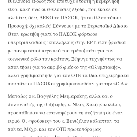
εθελούσια έξοδος που επέτυχε ετούτη η κυβέρνηση
είναι κακή ενώ οι εθελούσιες έξοδοι, που έκανε σε
πλείστες όσες ΔΕΚΟ το ΠΑΣΟΚ, ήταν άλλου τύπου.
Προσοχή: όχι καλές! Σύννομες με το Ευρωπαϊκό Δίκαιο.
Όταν ερωτήθη γιατί το ΠΑΣΟΚ φόρτωσε
υπερτριπλάσιους υπαλλήλους στην ΕΡΤ, είπε (φυσικά
με τον φαντασμαγορικό του τρόπο) κάτι για τον
κοινωνικό ρόλο του κράτους. Ξέφυγε τεχνηέντως να
απαντήσει για το ακριβό φιάσκο της «Ολυμπιακής»,
αλλά χρησιμοποίησε για τον ΟΤΕ τα ίδια επιχειρήματα
που τότε οι ΠΑΣΟΚοι χρησιμοποιούσαν για την «Ο.Α.».
Ματαίως ο κ. Βαγγέλης Μεϊμαράκης, αλλά και ο
συντονιστής της συζήτησης κ. Νίκος Χατζηνικολάου,
προσπάθησαν να επαναφέρουν τη συζήτηση σε έναν
ειρμό. Οι «φούσκες» του κ. Βενιζέλου κάλυπταν τα
πάντα. Μέχρι και τον ΟΤΕ πρωτοπόρο μας