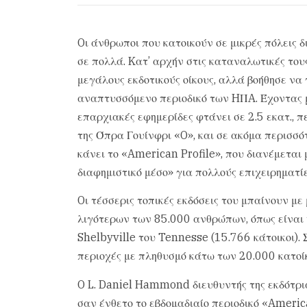
Oι άνθρωποι που κατοικούν σε μικρές πόλεις
σε πολλά. Kατ’ αρχήν στις καταναλωτικές τους
μεγάλους εκδοτικούς οίκους, αλλά βοήθησε να 
αναπτυσσόμενο περιοδικό των HΠA. Έχοντας μό
επαρχιακές εφημερίδες φτάνει σε 2.5 εκατ., π
της Όπρα Γουίνφρι «O», και σε ακόμα περισσ
κάνει το «American Profile», που διανέμεται
διαφημιστικό μέσο» για πολλούς επιχειρηματί
Oι τέσσερις τοπικές εκδόσεις του μπαίνουν με
λιγότερων των 85.000 ανθρώπων, όπως είναι η
Shelbyville του Tennesse (15.766 κάτοικοι).
περιοχές με πληθυσμό κάτω των 20.000 κατοί
O L. Daniel Hammond διευθυντής της εκδότρια
σαν ένθετο το εβδομαδιαίο περιοδικό «America