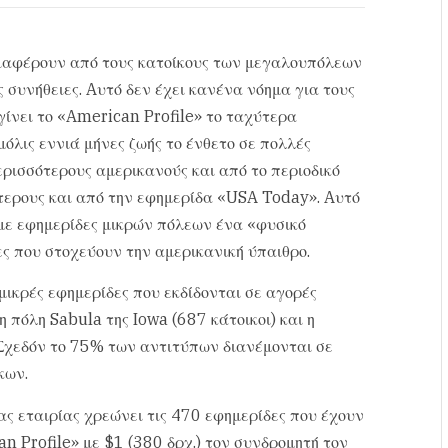
 διαφέρουν από τους κατοίκους των μεγαλουπόλεων
 συνήθειες. Aυτό δεν έχει κανένα νόημα για τους
γίνει το «American Profile» το ταχύτερα
λις εννιά μήνες ζωής το ένθετο σε πολλές
ερισσότερους αμερικανούς και από το περιοδικό
ότερους και από την εφημερίδα «USA Today». Aυτό
 με εφημερίδες μικρών πόλεων ένα «φυσικό
ες που στοχεύουν την αμερικανική ύπαιθρο.
 μικρές εφημερίδες που εκδίδονται σε αγορές
 πόλη Sabula της Iowa (687 κάτοικοι) και η
 Σχεδόν το 75% των αντιτύπων διανέμονται σε
κων.
ς εταιρίας χρεώνει τις 470 εφημερίδες που έχουν
n Profile» με $1 (380 δρχ.) τον συνδρομητή τον