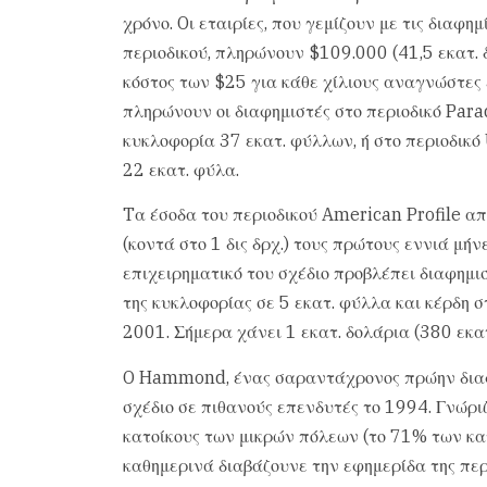
χρόνο. Oι εταιρίες, που γεμίζουν με τις διαφημ
περιοδικού, πληρώνουν $109.000 (41,5 εκατ. δ
κόστος των $25 για κάθε χίλιους αναγνώστες
πληρώνουν οι διαφημιστές στο περιοδικό Para
κυκλοφορία 37 εκατ. φύλλων, ή στο περιοδικ
22 εκατ. φύλα.
Tα έσοδα του περιοδικού American Profile απ
(κοντά στο 1 δις δρχ.) τους πρώτους εννιά μή
επιχειρηματικό του σχέδιο προβλέπει διαφημισ
της κυκλοφορίας σε 5 εκατ. φύλλα και κέρδη στ
2001. Σήμερα χάνει 1 εκατ. δολάρια (380 εκατ.
O Hammond, ένας σαραντάχρονος πρώην διαφημ
σχέδιο σε πιθανούς επενδυτές το 1994. Γνώριζ
κατοίκους των μικρών πόλεων (το 71% των κατ
καθημερινά διαβάζουνε την εφημερίδα της περ