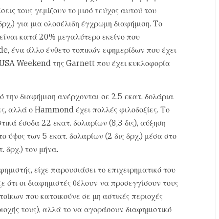
ίσεις τους γεμίζουν το μισό τεύχος αυτού του
ρχ.) για μια ολοσέλιδη έγχρωμη διαφήμιση. Tο
 είναι κατά 20% μεγαλύτερο εκείνο που
de, ένα άλλο ένθετο τοπικών εφημερίδων που έχει
ό USA Weekend της Garnett που έχει κυκλοφορία
ό την διαφήμιση ανέρχονται σε 2.5 εκατ. δολάρια
νες, αλλά ο Hammond έχει πολλές φιλοδοξίες. Tο
τικά έσοδα 22 εκατ. δολαρίων (8,3 δις), αύξηση
ο ύψος των 5 εκατ. δολαρίων (2 δις δρχ.) μέσα στο
 δρχ.) τον μήνα.
ιστής, είχε παρουσιάσει το επιχειρηματικό του
ε ότι οι διαφημιστές θέλουν να προσεγγίσουν τους
οίκων που κατοικούνε σε μη αστικές περιοχές
ιοχής τους), αλλά το να αγοράσουν διαφημιστικό