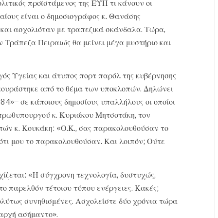
ολιτικός προϊστάμενος της ΕΥΠ τι κάνουν οι
ταίους είναι ο δημοσιογράφος κ. Θανάσης
ζ και ασχολιόταν με τραπεζικά σκάνδαλα. Τώρα,
ην Τράπεζα Πειραιώς θα μείνει μέγα μυστήριο και
γός Υγείας και άτυπος πορτ παρόλ της κυβέρνησης
ι κουράστηκε από το θέμα των υποκλοπών. Δηλώνει
84»– σε κάποιους δημοσίους υπαλλήλους οι οποίοι
 πρωθυπουργού κ. Κυριάκου Μητσοτάκη, τον
ών κ. Κουκάκη: «Ο.Κ., σας παρακολουθούσαν το
 ότι μου το παρακολουθούσαν. Και λοιπόν; Ούτε
ίζεται: «Η σύγχρονη τεχνολογία, δυστυχώς,
στο παρελθόν τέτοιου τύπου ενέργειες. Κακές;
ολύτως συνηθισμένες. Ασχολείστε δύο χρόνια τώρα
 αρχή ασήμαντο».