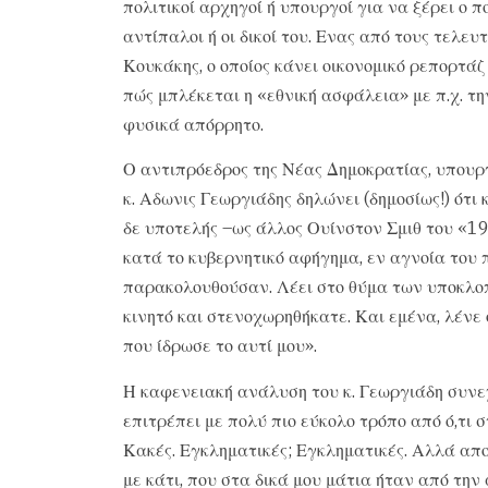
πολιτικοί αρχηγοί ή υπουργοί για να ξέρει ο π
αντίπαλοι ή οι δικοί του. Ενας από τους τελευ
Κουκάκης, ο οποίος κάνει οικονομικό ρεπορτά
πώς μπλέκεται η «εθνική ασφάλεια» με π.χ. τ
φυσικά απόρρητο.
Ο αντιπρόεδρος της Νέας Δημοκρατίας, υπουρ
κ. Αδωνις Γεωργιάδης δηλώνει (δημοσίως!) ότ
δε υποτελής –ως άλλος Ουίνστον Σμιθ του «19
κατά το κυβερνητικό αφήγημα, εν αγνοία του
παρακολουθούσαν. Λέει στο θύμα των υποκλοπ
κινητό και στενοχωρηθήκατε. Και εμένα, λένε
που ίδρωσε το αυτί μου».
Η καφενειακή ανάλυση του κ. Γεωργιάδη συνεχ
επιτρέπει με πολύ πιο εύκολο τρόπο από ό,τι 
Κακές. Εγκληματικές; Εγκληματικές. Αλλά απ
με κάτι, που στα δικά μου μάτια ήταν από την