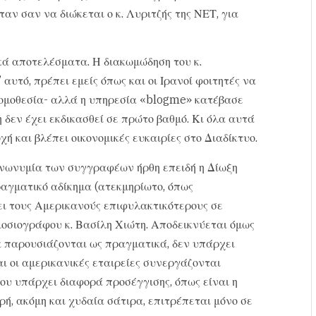
αν σαν να διώκεται ο κ. Λυριτζής της ΝΕΤ, για
κά αποτελέσματα. Η διακωμώδηση του κ.
αυτό, πρέπει εμείς όπως και οι Ιρανοί φοιτητές να
νομοθεσία- αλλά η υπηρεσία «blogme» κατέβασε
 δεν έχει εκδικασθεί σε πρώτο βαθμό. Κι όλα αυτά
ή και βλέπει οικονομικές ευκαιρίες στο Διαδίκτυο.
ανωνυμία των συγγραφέων ήρθη επειδή η Δίωξη
αγματικό αδίκημα (ατεκμηρίωτο, όπως
ει τους Αμερικανούς επιφυλακτικότερους σε
ημοσιογράφου κ. Βασίλη Χιώτη. Αποδεικνύεται όμως
σα παρουσιάζονται ως πραγματικά, δεν υπάρχει
αι οι αμερικανικές εταιρείες συνεργάζονται
ου υπάρχει διαφορά προσέγγισης, όπως είναι η
ή, ακόμη και χυδαία σάτιρα, επιτρέπεται μόνο σε