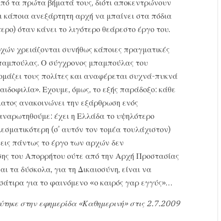
πό τα πρώτα βήματά τους, διότι αποκεντρώνουν
ει κάποια ανεξάρτητη αρχή να μπαίνει στα πόδια
τερο) όταν κάνει το λιγότερο θεάρεστο έργο του.
ρχών χρειάζονται συνήθως κάποιες πραγματικές
μπαμπούλας. Ο σύγχρονος μπαμπούλας του
ομάζει τους πολίτες και αναφέρεται συχνά-πυκνά
ιδοφιλία». Εχουμε, όμως, το εξής παράδοξο: κάθε
ματος ανακοινώνει την εξάρθρωση ενός
αναρωτηθούμε: έχει η Ελλάδα το υψηλότερο
λεσματικότερη (σ’ αυτόν τον τομέα τουλάχιστον)
σεις πάντως το έργο των αρχών δεν
σης του Απορρήτου ούτε από την Αρχή Προστασίας
ι τα δύσκολα, για τη Δικαιοσύνη, είναι να
σάτιρα για το φαινόμενο «ο καιρός γαρ εγγύς»…
ύτηκε στην εφημερίδα «Καθημερινή» στις 2.7.2009