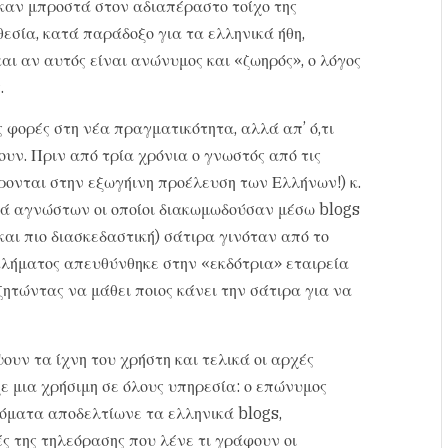
καν μπροστά στον αδιαπέραστο τοίχο της
εσία, κατά παράδοξο για τα ελληνικά ήθη,
αι αν αυτός είναι ανώνυμος και «ζωηρός», ο λόγος
.
 φορές στη νέα πραγματικότητα, αλλά απ’ ό,τι
ουν. Πριν από τρία χρόνια ο γνωστός από τις
ρονται στην εξωγήινη προέλευση των Ελλήνων!) κ.
ά αγνώστων οι οποίοι διακωμωδούσαν μέσω blogs
και πιο διασκεδαστική) σάτιρα γινόταν από το
κλήματος απευθύνθηκε στην «εκδότρια» εταιρεία
 ζητώντας να μάθει ποιος κάνει την σάτιρα για να
υν τα ίχνη του χρήστη και τελικά οι αρχές
ε μια χρήσιμη σε όλους υπηρεσία: ο επώνυμος
όματα αποδελτίωνε τα ελληνικά blogs,
ς της τηλεόρασης που λένε τι γράφουν οι