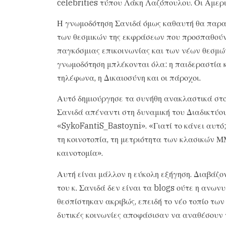
celebrities τύπου Λάκη Λαζόπουλου. Οι Αμερι
Η γνωμοδότηση Σανιδά όμως καθαυτή θα παραμ
των θεσμικών της εκφράσεων που προσπαθούν
παγκόσμιας επικοινωνίας και των νέων θεσμώ
γνωμοδότηση μπλέκονται όλα: η παιδεραστία κα
τηλέφωνα, η Δικαιοσύνη και οι πάροχοι.
Αυτό δημιούργησε τα συνήθη ανακλαστικά στο
Σανιδά απέναντι στη δυναμική του Διαδικτύου
«SykoFantiS_Bastoyni». «Γιατί το κάνει αυτό;
τη κοινοτοπία, τη μετριότητα των κλασικών ΜΜ
καινοτομία».
Αυτή είναι μάλλον η εύκολη εξήγηση. Διαβάζο
του κ. Σανιδά δεν είναι τα blogs ούτε η ανωνυ
θεσπίστηκαν ακριβώς, επειδή το νέο τοπίο των
δυτικές κοινωνίες αποφάσισαν να αναθέσουν 