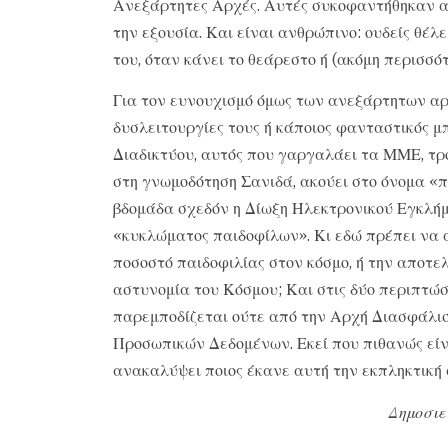
Ανεξάρτητες Αρχές. Αυτές συκοφαντήθηκαν α
την εξουσία. Και είναι ανθρώπινο: ουδείς θέλ
του, όταν κάνει το θεάρεστο ή (ακόμη περισσό
Για τον ευνουχισμό όμως των ανεξάρτητων α
δυσλειτουργίες τους ή κάποιος φανταστικός 
Διαδικτύου, αυτός που γαργαλάει τα ΜΜΕ, τρ
στη γνωμοδότηση Σανιδά, ακούει στο όνομα «πα
βδομάδα σχεδόν η Δίωξη Ηλεκτρονικού Εγκλή
«κυκλώματος παιδοφίλων». Κι εδώ πρέπει να 
ποσοστό παιδοφιλίας στον κόσμο, ή την αποτε
αστυνομία του Κόσμου; Και στις δύο περιπτώ
παρεμποδίζεται ούτε από την Αρχή Διασφάλι
Προσωπικών Δεδομένων. Εκεί που πιθανώς είνα
ανακαλύψει ποιος έκανε αυτή την εκπληκτική 
Δημοσιε