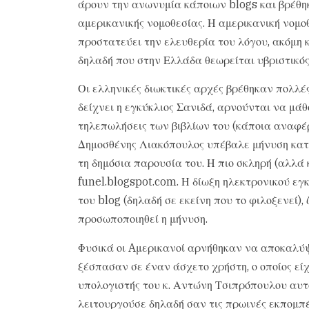
άρουν την ανωνυμία κάποιων blogs και βρέθη
αμερικανικής νομοθεσίας. Η αμερικανική νομοθ
προστατεύει την ελευθερία του λόγου, ακόμη κ
δηλαδή που στην Ελλάδα θεωρείται υβριστικός
Οι ελληνικές διωκτικές αρχές βρέθηκαν πολλές
δείχνει η εγκύκλιος Σανιδά, αρνούνται να μάθ
τηλεπωλήσεις των βιβλίων του (κάποια αναφέ
Δημοσθένης Λιακόπουλος υπέβαλε μήνυση κατ
τη δημόσια παρουσία του. Η πιο σκληρή (αλλά 
funel.blogspot.com. Η δίωξη ηλεκτρονικού εγ
του blog (δηλαδή σε εκείνη που το φιλοξενεί),
προσωποποιηθεί η μήνυση.
Φυσικά οι Aμερικανοί αρνήθηκαν να αποκαλύψο
ξέσπασαν σε έναν άσχετο χρήστη, ο οποίος είχ
υπολογιστής του κ. Αντώνη Τσιπρόπουλου αυτ
λειτουργούσε δηλαδή σαν τις πρωινές εκπομπέ